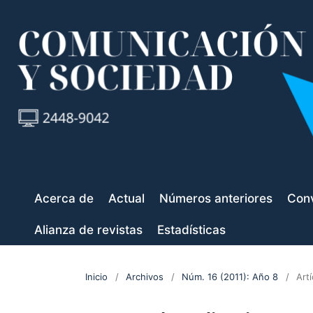
Acerca de
Actual
Números anteriores
Conv
Alianza de revistas
Estadísticas
Inicio
/
Archivos
/
Núm. 16 (2011): Año 8
/
Art