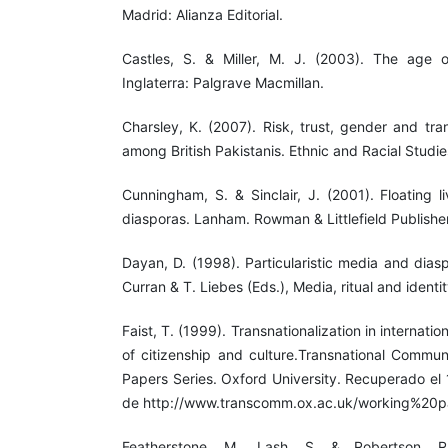
Madrid: Alianza Editorial.
Castles, S. & Miller, M. J. (2003). The age o
Inglaterra: Palgrave Macmillan.
Charsley, K. (2007). Risk, trust, gender and tra
among British Pakistanis. Ethnic and Racial Studie
Cunningham, S. & Sinclair, J. (2001). Floating 
diasporas. Lanham. Rowman & Littlefield Publishe
Dayan, D. (1998). Particularistic media and dias
Curran & T. Liebes (Eds.), Media, ritual and identi
Faist, T. (1999). Transnationalization in internatio
of citizenship and culture.Transnational Commu
Papers Series. Oxford University. Recuperado el
de http://www.transcomm.ox.ac.uk/working%20pa
Featherstone, M., Lash, S. & Robertson, R.