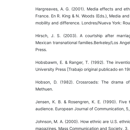
Hargreaves, A. G. (2001). Media effects and ethn
France. En R. King & N. Woods (Eds.), Media and 
mobility and difference. Londres/Nueva York: Rou
Hirsch, J. S. (2003). A courtship after marria
Mexican transnational families.Berkeley/Los Angele
Press.
Hobsbawm, E. & Ranger, T. (1992). The invention
University Press [Trabajo original publicado en 1
Hobson, D. (1982). Crossroads: The drama of
Methuen.
Jensen, K. B. & Rosengren, K. E. (1990). Five t
audience. European Journal of Communication, 5
Johnson, M. A. (2000). How ethnic are U.S. ethni
magazines. Mass Communication and Society, 3,