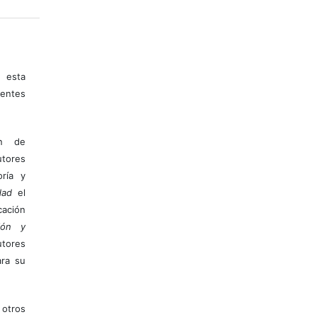
 esta
entes
ón de
tores
ría y
dad
el
ación
ión y
utores
ara su
otros