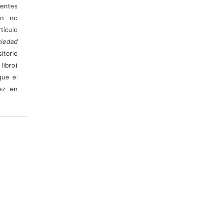
ientes
ión no
ículo
iedad
itorio
libro)
que el
vez en