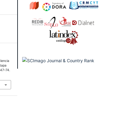
diencia
etapa
, 47–74.