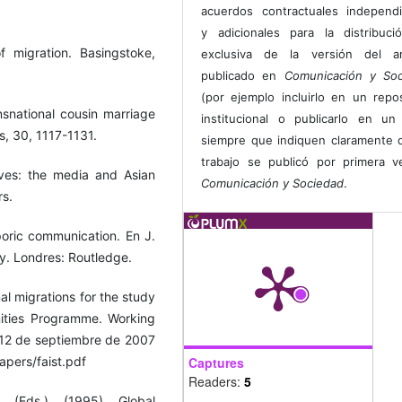
acuerdos contractuales independ
y adicionales para la distribuc
f migration. Basingstoke,
exclusiva de la versión del art
publicado en
Comunicación y Soc
(por ejemplo incluirlo en un repos
nsnational cousin marriage
institucional o publicarlo en un 
s, 30, 1117-1131.
siempre que indiquen claramente 
trabajo se publicó por primera 
lives: the media and Asian
Comunicación y Sociedad
.
rs.
poric communication. En J.
ty. Londres: Routledge.
nal migrations for the study
nities Programme. Working
 12 de septiembre de 2007
pers/faist.pdf
Captures
Readers:
5
 (Eds.). (1995). Global