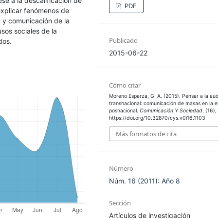
e a la descalificación de
PDF
explicar fenómenos de
n y comunicación de la
sos sociales de la
Publicado
dos.
2015-06-22
Cómo citar
Moreno Esparza, G. A. (2015). Pensar a la au
transnacional: comunicación de masas en la 
posnacional.
Comunicación Y Sociedad
, (16)
https://doi.org/10.32870/cys.v0i16.1103
Más formatos de cita
Número
Núm. 16 (2011): Año 8
Sección
Artículos de investigación