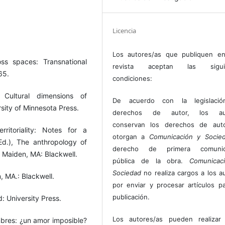
Licencia
Los autores/as que publiquen en
ss spaces: Transnational
revista aceptan las sigui
65.
condiciones:
 Cultural dimensions of
De acuerdo con la legislaci
rsity of Minnesota Press.
derechos de autor, los au
conservan los derechos de auto
ritoriality: Notes for a
otorgan a
Comunicación y Socie
Ed.), The anthropology of
derecho de primera comunic
 Maiden, MA: Blackwell.
pública de la obra.
Comunicac
Sociedad
no realiza cargos a los a
, MA.: Blackwell.
por enviar y procesar artículos p
publicación.
: University Press.
Los autores/as pueden realizar 
mbres: ¿un amor imposible?