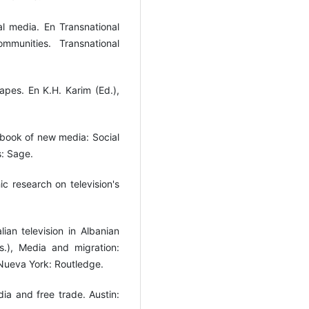
l media. En Transnational
munities. Transnational
pes. En K.H. Karim (Ed.),
dbook of new media: Social
: Sage.
ic research on television's
alian television in Albanian
s.), Media and migration:
/Nueva York: Routledge.
ia and free trade. Austin: