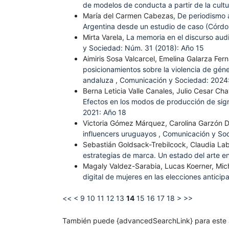
de modelos de conducta a partir de la cultur
María del Carmen Cabezas,
De periodismo a
Argentina desde un estudio de caso (Córd
Mirta Varela,
La memoria en el discurso audi
y Sociedad: Núm. 31 (2018): Año 15
Aimiris Sosa Valcarcel, Emelina Galarza Fer
posicionamientos sobre la violencia de géne
andaluza
,
Comunicación y Sociedad: 2024
Berna Leticia Valle Canales, Julio Cesar C
Efectos en los modos de producción de si
2021: Año 18
Victoria Gómez Márquez, Carolina Garzón 
influencers uruguayos
,
Comunicación y Soc
Sebastián Goldsack-Trebilcock, Claudia La
estrategias de marca. Un estado del arte e
Magaly Valdez-Sarabia, Lucas Koerner, Mi
digital de mujeres en las elecciones antic
<<
<
9
10
11
12
13
14
15
16
17
18
>
>>
También puede {advancedSearchLink} para este a