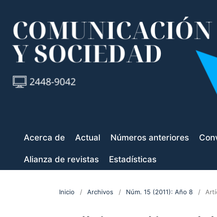
Acerca de
Actual
Números anteriores
Conv
Alianza de revistas
Estadísticas
Inicio
/
Archivos
/
Núm. 15 (2011): Año 8
/
Art