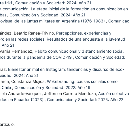
a friki
,
Comunicación y Sociedad: 2024: Año 21
 comunicación. La etapa inicial de la formación en comunicación en
oba)
,
Comunicación y Sociedad: 2024: Año 21
ovisual de las juntas militares en Argentina (1976-1983)
,
Comunicac
nández, Beatriz Ranea-Triviño,
Percepciones, experiencias y
ro en las redes sociales. Resultados de una encuesta a la juventud
: Año 21
havarria Hernández,
Hábito comunicacional y distanciamiento social.
gnos durante la pandemia de COVID-19
,
Comunicación y Sociedad:
Díaz,
Bienestar animal en Instagram: tendencias y discurso de eco-
iedad: 2024: Año 21
barca, Constanza Mujica,
Wokebranding: causas sociales como
n Chile
,
Comunicación y Sociedad: 2022: Año 19
chela Andrade-Vásquez, Jefferson Carrera Mendoza,
Acción colectiva
ipadas en Ecuador (2023)
,
Comunicación y Sociedad: 2025: Año 22
rtículo.