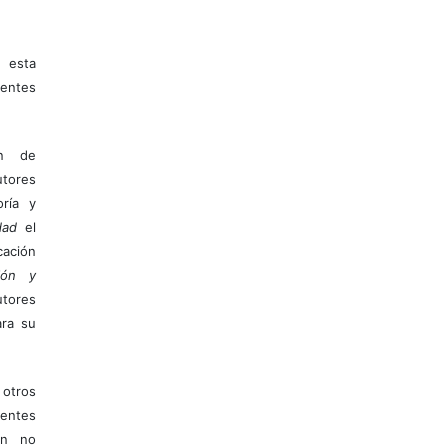
 esta
entes
ón de
tores
ría y
dad
el
ación
ión y
utores
ara su
otros
ientes
ión no