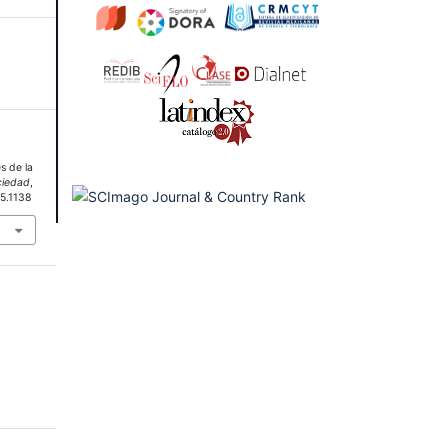
s de la
ciedad
,
15.1138