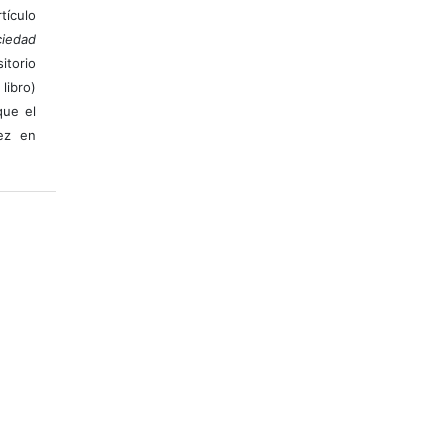
ículo
iedad
itorio
libro)
que el
vez en