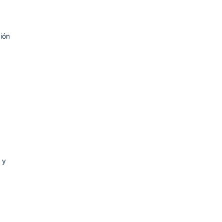
ión
 y