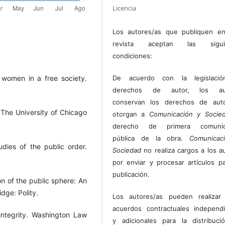
Licencia
Los autores/as que publiquen en
revista aceptan las sigui
condiciones:
 women in a free society.
De acuerdo con la legislaci
derechos de autor, los au
conservan los derechos de auto
 The University of Chicago
otorgan a
Comunicación y Socie
derecho de primera comunic
pública de la obra.
Comunicac
udies of the public order.
Sociedad
no realiza cargos a los a
por enviar y procesar artículos p
publicación.
on of the public sphere: An
dge: Polity.
Los autores/as pueden realizar 
acuerdos contractuales independ
integrity. Washington Law
y adicionales para la distribuc