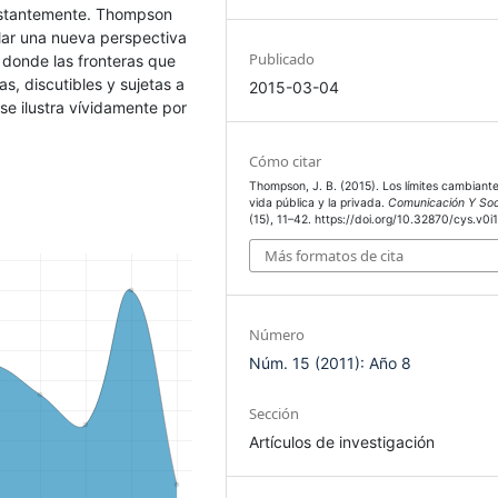
nstantemente. Thompson
ollar una nueva perspectiva
Publicado
n donde las fronteras que
s, discutibles y sujetas a
2015-03-04
se ilustra vívidamente por
Cómo citar
Thompson, J. B. (2015). Los límites cambiante
vida pública y la privada.
Comunicación Y So
(15), 11–42. https://doi.org/10.32870/cys.v0i
Más formatos de cita
Número
Núm. 15 (2011): Año 8
Sección
Artículos de investigación