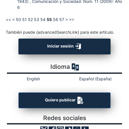
1943)
,
Comunicación y Sociedad: Núm. 11 (2009): Año
6
<<
<
50
51
52
53
54
55
56
57
>
>>
También puede {advancedSearchLink} para este artículo.
Iniciar sesión
Idioma
English
Español (España)
Quiero publicar
Redes sociales