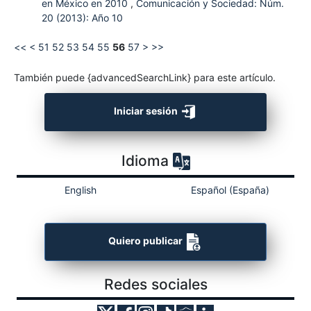
en México en 2010
,
Comunicación y Sociedad: Núm.
20 (2013): Año 10
<<
<
51
52
53
54
55
56
57
>
>>
También puede {advancedSearchLink} para este artículo.
Iniciar sesión
Idioma
English
Español (España)
Quiero publicar
Redes sociales