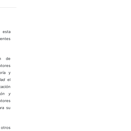
 esta
entes
ón de
tores
ría y
dad
el
ación
ión y
utores
ara su
otros