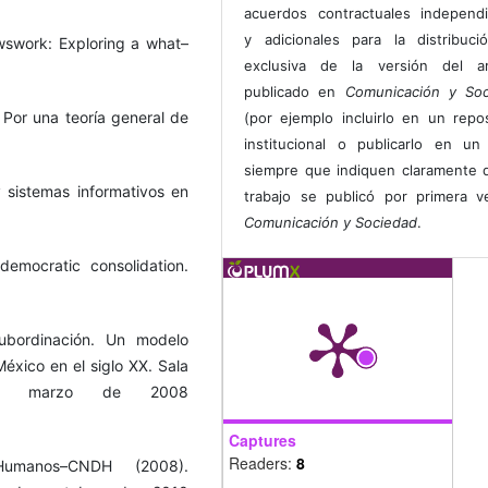
acuerdos contractuales independ
y adicionales para la distribuc
wswork: Exploring a what–
exclusiva de la versión del art
publicado en
Comunicación y Soc
 Por una teoría general de
(por ejemplo incluirlo en un repos
institucional o publicarlo en un 
siempre que indiquen claramente 
sistemas informativos en
trabajo se publicó por primera 
Comunicación y Sociedad
.
emocratic consolidation.
ubordinación. Un modelo
México en el siglo XX. Sala
de marzo de 2008
Captures
Readers:
8
umanos–CNDH (2008).