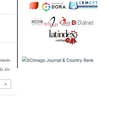
nsición
15), 43–