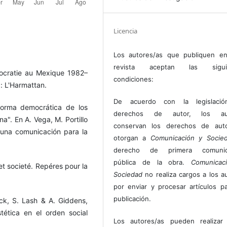
Licencia
Los autores/as que publiquen en
revista aceptan las sigui
ocratie au Mexique 1982–
condiciones:
: L'Harmattan.
De acuerdo con la legislaci
eforma democrática de los
derechos de autor, los au
na". En A. Vega, M. Portillo
conservan los derechos de auto
 una comunicación para la
otorgan a
Comunicación y Socie
derecho de primera comunic
pública de la obra.
Comunicac
 societé. Repéres pour la
Sociedad
no realiza cargos a los a
por enviar y procesar artículos p
publicación.
ck, S. Lash & A. Giddens,
stética en el orden social
Los autores/as pueden realizar 