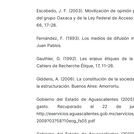
Escobedo, J. F. (2003). Movilización de opinión 
del grupo Oaxaca y de la Ley Federal de Acceso a
66, 17–28.
Fernández, F. (1993). Los medios de difusión 
Juan Pablos.
Gauthier, G. (1992). Les enjeux étiques de la
Cahiers de Recherche Étique, 17, 11–26.
Giddens, A. (2006). La constitución de la socied
la estructuración. Buenos Aires: Amorrortu.
Gobierno del Estado de Aguascalientes (2005)
gasto. Recuperado el 22 de j
http://eservicios.aguascalientes.gob.mx/servicio
2009?03?58?10eog_fs05.pdf
Gobierno del Estado de Aguascalientes (2010)