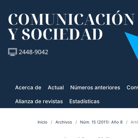
Acerca de
Actual
Números anteriores
Conv
Alianza de revistas
Estadísticas
Inicio
/
Archivos
/
Núm. 15 (2011): Año 8
/
Art