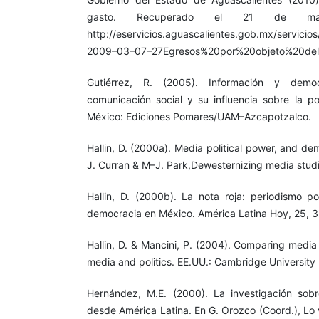
gasto. Recuperado el 21 de 
http://eservicios.aguascalientes.gob.mx/servicio
2009–03–07–27Egresos%20por%20objeto%20del
Gutiérrez, R. (2005). Información y dem
comunicación social y su influencia sobre la po
México: Ediciones Pomares/UAM–Azcapotzalco.
Hallin, D. (2000a). Media political power, and de
J. Curran & M–J. Park,Dewesternizing media studi
Hallin, D. (2000b). La nota roja: periodismo po
democracia en México. América Latina Hoy, 25, 
Hallin, D. & Mancini, P. (2004). Comparing medi
media and politics. EE.UU.: Cambridge University 
Hernández, M.E. (2000). La investigación sobr
desde América Latina. En G. Orozco (Coord.), Lo v