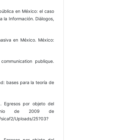
pública en México: el caso
 la Información. Diálogos,
masiva en México. México:
 communication publique.
ad: bases para la teoría de
. Egresos por objeto del
unio de 2009 de
s/sicaf2/Uploads/25?03?
. Egresos por objeto del