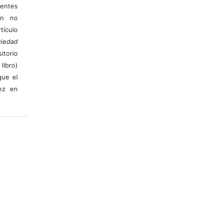
ientes
ión no
ículo
iedad
itorio
libro)
que el
vez en