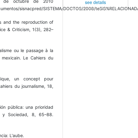
1 de octubre de 2010
see details
/documentos/sisnacpred/SISTEMA/DOCTOS/2008/teSiS%RELACION
ws and the reproduction of
ice & Criticism, 1(3), 282–
alisme ou le passage à la
s mexicain. Le Cahiers du
lique, un concept pour
ahiers du journalisme, 18,
ón pública: una prioridad
n y Sociedad, 8, 65–88.
ncia: L'aube.