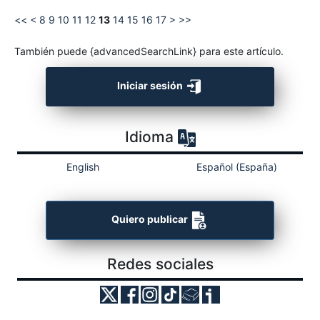
<<
<
8
9
10
11
12
13
14
15
16
17
>
>>
También puede {advancedSearchLink} para este artículo.
Iniciar sesión
Idioma
English
Español (España)
Quiero publicar
Redes sociales