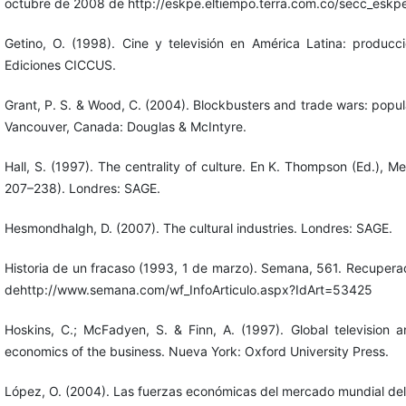
octubre de 2008 de http://eskpe.eltiempo.terra.com.co/secc_esk
Getino, O. (1998). Cine y televisión en América Latina: produc
Ediciones CICCUS.
Grant, P. S. & Wood, C. (2004). Blockbusters and trade wars: popula
Vancouver, Canada: Douglas & McIntyre.
Hall, S. (1997). The centrality of culture. En K. Thompson (Ed.), Me
207–238). Londres: SAGE.
Hesmondhalgh, D. (2007). The cultural industries. Londres: SAGE.
Historia de un fracaso (1993, 1 de marzo). Semana, 561. Recuper
dehttp://www.semana.com/wf_InfoArticulo.aspx?IdArt=53425
Hoskins, C.; McFadyen, S. & Finn, A. (1997). Global television a
economics of the business. Nueva York: Oxford University Press.
López, O. (2004). Las fuerzas económicas del mercado mundial del