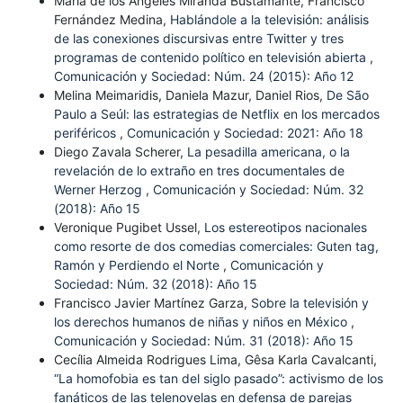
María de los Ángeles Miranda Bustamante, Francisco
Fernández Medina,
Hablándole a la televisión: análisis
de las conexiones discursivas entre Twitter y tres
programas de contenido político en televisión abierta
,
Comunicación y Sociedad: Núm. 24 (2015): Año 12
Melina Meimaridis, Daniela Mazur, Daniel Rios,
De São
Paulo a Seúl: las estrategias de Netflix en los mercados
periféricos
,
Comunicación y Sociedad: 2021: Año 18
Diego Zavala Scherer,
La pesadilla americana, o la
revelación de lo extraño en tres documentales de
Werner Herzog
,
Comunicación y Sociedad: Núm. 32
(2018): Año 15
Veronique Pugibet Ussel,
Los estereotipos nacionales
como resorte de dos comedias comerciales: Guten tag,
Ramón y Perdiendo el Norte
,
Comunicación y
Sociedad: Núm. 32 (2018): Año 15
Francisco Javier Martínez Garza,
Sobre la televisión y
los derechos humanos de niñas y niños en México
,
Comunicación y Sociedad: Núm. 31 (2018): Año 15
Cecília Almeida Rodrigues Lima, Gêsa Karla Cavalcanti,
“La homofobia es tan del siglo pasado”: activismo de los
fanáticos de las telenovelas en defensa de parejas