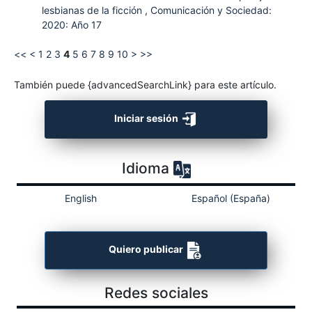
lesbianas de la ficción
,
Comunicación y Sociedad:
2020: Año 17
<<
<
1
2
3
4
5
6
7
8
9
10
>
>>
También puede {advancedSearchLink} para este artículo.
Iniciar sesión
Idioma
English
Español (España)
Quiero publicar
Redes sociales