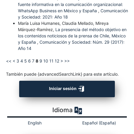
fuente informativa en la comunicación organizacional:
WhatsApp Business en México y España
,
Comunicación
y Sociedad: 2021: Año 18
María Luisa Humanes, Claudia Mellado, Mireya
Márquez-Ramírez,
La presencia del método objetivo en
los contenidos noticiosos de la prensa de Chile, México
y España
,
Comunicación y Sociedad: Núm. 29 (2017):
Año 14
<<
<
3
4
5
6
7
8
9
10
11
12
>
>>
También puede {advancedSearchLink} para este artículo.
Iniciar sesión
Idioma
English
Español (España)