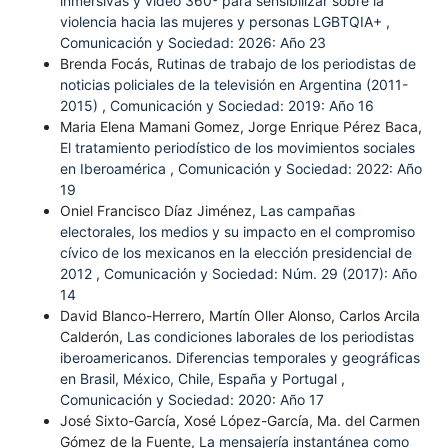
inmersivas y video 360º para sensibilizar sobre la
violencia hacia las mujeres y personas LGBTQIA+
,
Comunicación y Sociedad: 2026: Año 23
Brenda Focás,
Rutinas de trabajo de los periodistas de
noticias policiales de la televisión en Argentina (2011-
2015)
,
Comunicación y Sociedad: 2019: Año 16
Maria Elena Mamani Gomez, Jorge Enrique Pérez Baca,
El tratamiento periodístico de los movimientos sociales
en Iberoamérica
,
Comunicación y Sociedad: 2022: Año
19
Oniel Francisco Díaz Jiménez,
Las campañas
electorales, los medios y su impacto en el compromiso
cívico de los mexicanos en la elección presidencial de
2012
,
Comunicación y Sociedad: Núm. 29 (2017): Año
14
David Blanco-Herrero, Martín Oller Alonso, Carlos Arcila
Calderón,
Las condiciones laborales de los periodistas
iberoamericanos. Diferencias temporales y geográficas
en Brasil, México, Chile, España y Portugal
,
Comunicación y Sociedad: 2020: Año 17
José Sixto-García, Xosé López-García, Ma. del Carmen
Gómez de la Fuente,
La mensajería instantánea como