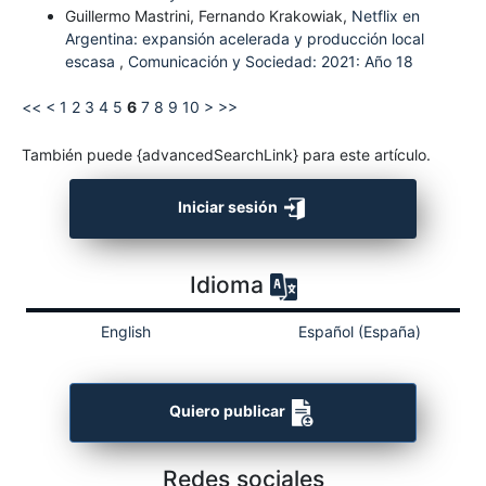
Guillermo Mastrini, Fernando Krakowiak,
Netflix en
Argentina: expansión acelerada y producción local
escasa
,
Comunicación y Sociedad: 2021: Año 18
<<
<
1
2
3
4
5
6
7
8
9
10
>
>>
También puede {advancedSearchLink} para este artículo.
Iniciar sesión
Idioma
English
Español (España)
Quiero publicar
Redes sociales