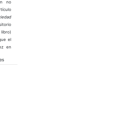
ión no
ículo
iedad
itorio
libro)
que el
vez en
es