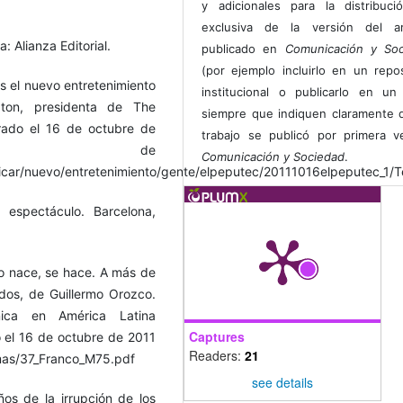
y adicionales para la distribuc
exclusiva de la versión del art
 Alianza Editorial.
publicado en
Comunicación y Soc
(por ejemplo incluirlo en un repos
es el nuevo entretenimiento
institucional o publicarlo en un 
gton, presidenta de The
siempre que indiquen claramente 
rado el 16 de octubre de
trabajo se publicó por primera 
 de
Comunicación y Sociedad
.
nicar/nuevo/entretenimiento/gente/elpeputec/20111016elpeputec_1/T
 espectáculo. Barcelona,
 no nace, se hace. A más de
dos, de Guillermo Orozco.
nica en América Latina
Captures
 el 16 de octubre de 2011
Readers:
21
mas/37_Franco_M75.pdf
see details
ños de la irrupción de los