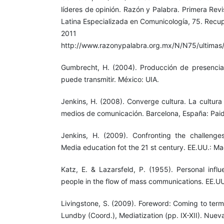
líderes de opinión. Razón y Palabra. Primera Rev
Latina Especializada en Comunicología, 75. Recu
2011
http://www.razonypalabra.org.mx/N/N75/ultima
Gumbrecht, H. (2004). Producción de presencia.
puede transmitir. México: UIA.
Jenkins, H. (2008). Converge cultura. La cultura
medios de comunicación. Barcelona, España: Pai
Jenkins, H. (2009). Confronting the challenges 
Media education fot the 21 st century. EE.UU.: M
Katz, E. & Lazarsfeld, P. (1955). Personal infl
people in the flow of mass communications. EE.UU
Livingstone, S. (2009). Foreword: Coming to term
Lundby (Coord.), Mediatization (pp. IX-XII). Nuev