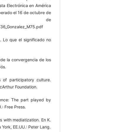
ista Electrónica en América
perado el 16 de octubre de
 de
s/36_Gonzalez_M75.pdf
 Lo que el significado no
 de la convergencia de los
dós.
of participatory culture.
acArthur Foundation.
uence: The part played by
.: Free Press.
s with mediatization. En K.
a York, EE.UU.: Peter Lang.