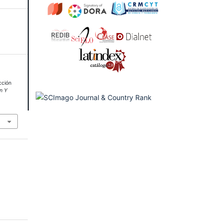
cción
n Y