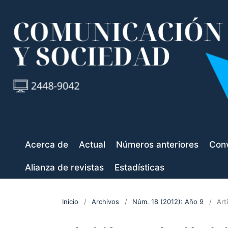
Acerca de
Actual
Números anteriores
Conv
Alianza de revistas
Estadísticas
Inicio
/
Archivos
/
Núm. 18 (2012): Año 9
/
Art