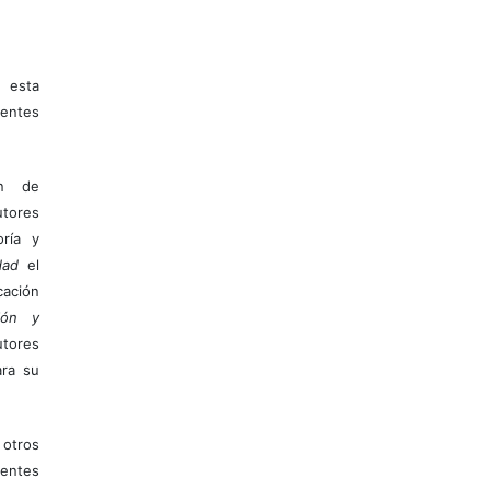
 esta
entes
ón de
tores
ría y
dad
el
ación
ión y
utores
ara su
otros
ientes