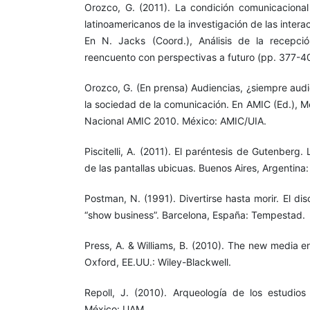
Orozco, G. (2011). La condición comunicaciona
latinoamericanos de la investigación de las intera
En N. Jacks (Coord.), Análisis de la recepci
reencuento con perspectivas a futuro (pp. 377-4
Orozco, G. (En prensa) Audiencias, ¿siempre audie
la sociedad de la comunicación. En AMIC (Ed.), M
Nacional AMIC 2010. México: AMIC/UIA.
Piscitelli, A. (2011). El paréntesis de Gutenberg. L
de las pantallas ubicuas. Buenos Aires, Argentina: 
Postman, N. (1991). Divertirse hasta morir. El dis
“show business”. Barcelona, España: Tempestad.
Press, A. & Williams, B. (2010). The new media e
Oxford, EE.UU.: Wiley-Blackwell.
Repoll, J. (2010). Arqueología de los estudios 
México: UAM.