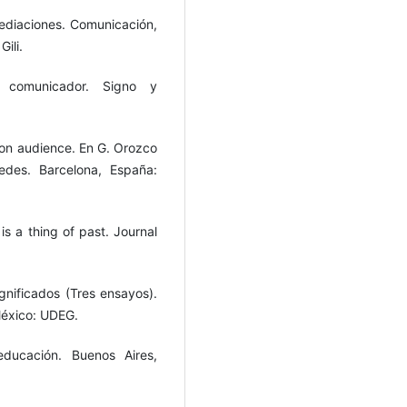
mediaciones. Comunicación,
ili.
l comunicador. Signo y
sion audience. En G. Orozco
edes. Barcelona, España:
s a thing of past. Journal
gnificados (Tres ensayos).
México: UDEG.
educación. Buenos Aires,