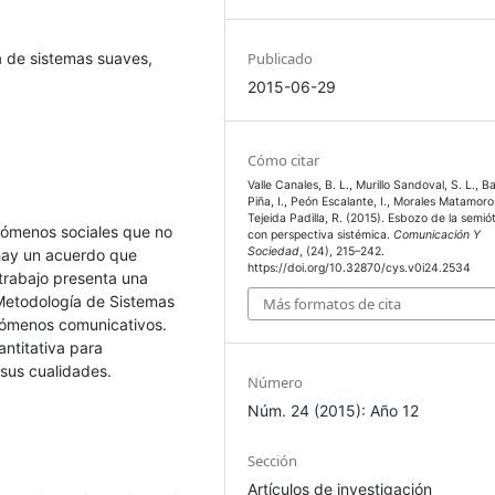
a de sistemas suaves,
Publicado
2015-06-29
Cómo citar
Valle Canales, B. L., Murillo Sandoval, S. L., Ba
Piña, I., Peón Escalante, I., Morales Matamoro
Tejeida Padilla, R. (2015). Esbozo de la semió
ómenos sociales que no
con perspectiva sistémica.
Comunicación Y
Sociedad
, (24), 215–242.
 hay un acuerdo que
https://doi.org/10.32870/cys.v0i24.2534
 trabajo presenta una
Metodología de Sistemas
Más formatos de cita
enómenos comunicativos.
ntitativa para
 sus cualidades.
Número
Núm. 24 (2015): Año 12
Sección
Artículos de investigación