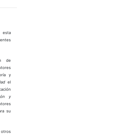
 esta
entes
ón de
tores
ría y
dad
el
ación
ión y
utores
ara su
otros