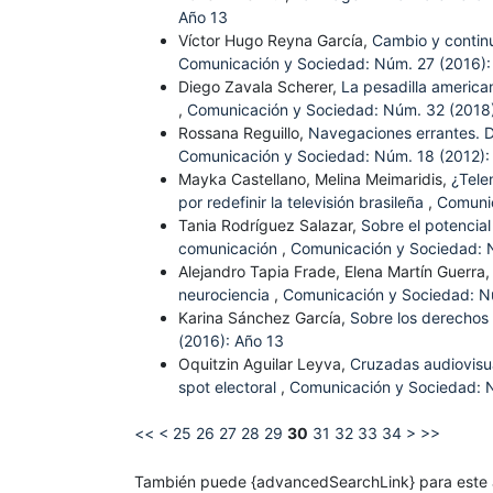
Año 13
Víctor Hugo Reyna García,
Cambio y continu
Comunicación y Sociedad: Núm. 27 (2016):
Diego Zavala Scherer,
La pesadilla america
,
Comunicación y Sociedad: Núm. 32 (2018)
Rossana Reguillo,
Navegaciones errantes. D
Comunicación y Sociedad: Núm. 18 (2012):
Mayka Castellano, Melina Meimaridis,
¿Tele
por redefinir la televisión brasileña
,
Comunic
Tania Rodríguez Salazar,
Sobre el potencial
comunicación
,
Comunicación y Sociedad: 
Alejandro Tapia Frade, Elena Martín Guerra
neurociencia
,
Comunicación y Sociedad: N
Karina Sánchez García,
Sobre los derechos
(2016): Año 13
Oquitzin Aguilar Leyva,
Cruzadas audiovisua
spot electoral
,
Comunicación y Sociedad: N
<<
<
25
26
27
28
29
30
31
32
33
34
>
>>
También puede {advancedSearchLink} para este a