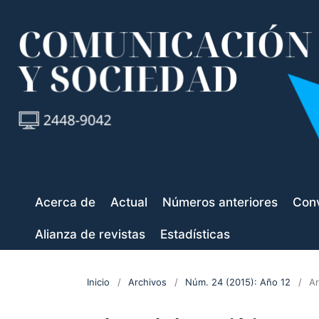
Acerca de
Actual
Números anteriores
Conv
Alianza de revistas
Estadísticas
Inicio
/
Archivos
/
Núm. 24 (2015): Año 12
/
Ar