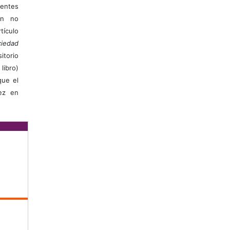
ientes
ión no
ículo
iedad
itorio
libro)
que el
vez en