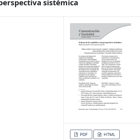
perspectiva sistémica
PDF
HTML