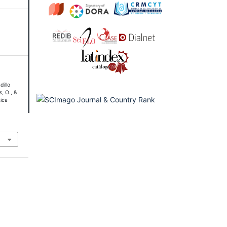
dillo
s, O., &
tica