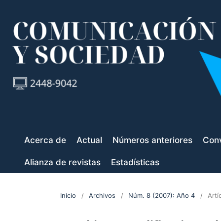
Acerca de
Actual
Números anteriores
Conv
Alianza de revistas
Estadísticas
Inicio
/
Archivos
/
Núm. 8 (2007): Año 4
/
Artí