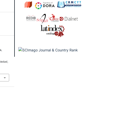
A.
:
ciedad
,