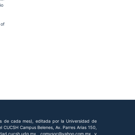
ño
 of
es de cada mes), editada por la Universidad de
 del CUCSH Campus Belenes, Av. Parres Arias 150,
iedad.cucsh.udg.mx, comysoc@yahoo.com.mx y