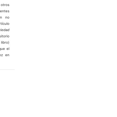
otros
ientes
ión no
ículo
iedad
itorio
libro)
que el
vez en