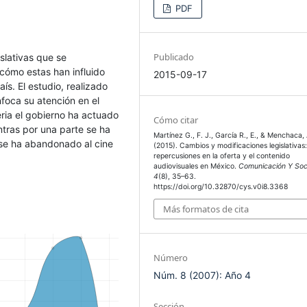
PDF
Publicado
islativas que se
cómo estas han influido
2015-09-17
ís. El estudio, realizado
nfoca su atención en el
eria el gobierno ha actuado
Cómo citar
ntras por una parte se ha
Martínez G., F. J., García R., E., & Menchaca, 
a se ha abandonado al cine
(2015). Cambios y modificaciones legislativas
repercusiones en la oferta y el contenido
audiovisuales en México.
Comunicación Y So
4
(8), 35–63.
https://doi.org/10.32870/cys.v0i8.3368
Más formatos de cita
Número
Núm. 8 (2007): Año 4
Sección