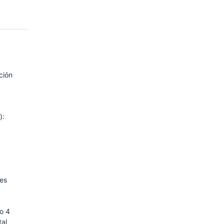
ción
):
ses
o 4
tal