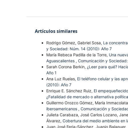
Artículos similares
Rodrigo Gómez, Gabriel Sosa,
La concentrac
y Sociedad: Núm. 14 (2010): Año 7
María Rebeca Padilla de la Torre,
Una nueva 
Aguascalientes
,
Comunicación y Sociedad:
Sarah Corona Berkin,
¿Leer para qué? Hacia
Año 1
Ana Luz Ruelas,
El teléfono celular y las a
(2010): Año 7
Enrique E. Sánchez Ruiz,
El empequeñecido 
¿Fatalidad de mercado o alternativa polític
Guillermo Orozco Gómez, María Immacolata
iberoamericanos
,
Comunicación y Sociedad
Julieta Carabaza, José Carlos Lozano, Jan
Álvarez,
Cobertura del medio ambiente en l
Juan José Feria-Sánchez, Juanjo Balaguer,