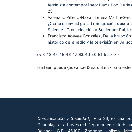
feminista contemporáneo: Black Box Diarie
23
Valeriano Piñeiro-Naval, Teresa Martín-Gar
¿Cómo se investiga la (in)migración desde 
Science
,
Comunicación y Sociedad: Publica
Francisco Aceves González,
De la irrupción
histórico de la radio y la televisión en Jali
<<
<
43
44
45
46
47
48
49
50
51
52
>
>>
También puede {advancedSearchLink} para este a
Comunicación y Sociedad
, Año 23, es una pub
Guadalajara, a través del Departamento de Estud
Belenes, C.P. 45100. Zapopan, Jalisco, Mé