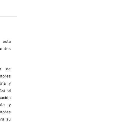
 esta
entes
ón de
tores
ría y
dad
el
ación
ión y
utores
ara su