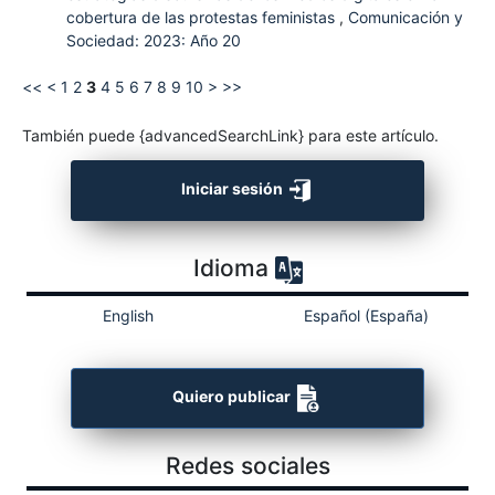
cobertura de las protestas feministas
,
Comunicación y
Sociedad: 2023: Año 20
<<
<
1
2
3
4
5
6
7
8
9
10
>
>>
También puede {advancedSearchLink} para este artículo.
Iniciar sesión
Idioma
English
Español (España)
Quiero publicar
Redes sociales