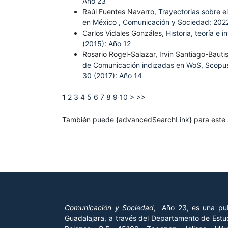
Año 23
Raúl Fuentes Navarro,
Trayectorias sobre 
en México
,
Comunicación y Sociedad: 2022
Carlos Vidales Gonzáles,
Historia, teoría e
(2015): Año 12
Rosario Rogel-Salazar, Irvin Santiago-Baut
de Comunicación indizadas en WoS, Scopus
30 (2017): Año 14
1
2
3
4
5
6
7
8
9
10
>
>>
También puede {advancedSearchLink} para este a
Comunicación y Sociedad
, Año 23, es una pub
Guadalajara, a través del Departamento de Estud