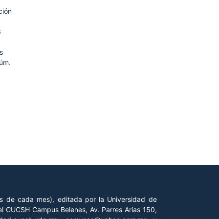
ción
3
s
úm.
es de cada mes), editada por la Universidad de
 del CUCSH Campus Belenes, Av. Parres Arias 150,