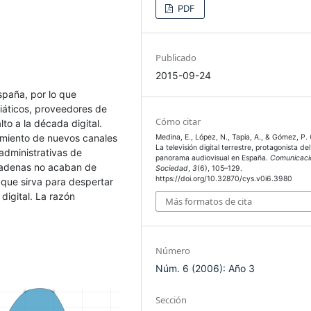
PDF
Publicado
2015-09-24
spaña, por lo que
diáticos, proveedores de
Cómo citar
to a la década digital.
imiento de nuevos canales
Medina, E., López, N., Tapia, A., & Gómez, P. 
La televisión digital terrestre, protagonista del
administrativas de
panorama audiovisual en España.
Comunicaci
s cadenas no acaban de
Sociedad
,
3
(6), 105–129.
https://doi.org/10.32870/cys.v0i6.3980
 que sirva para despertar
 digital. La razón
Más formatos de cita
Número
Núm. 6 (2006): Año 3
Sección