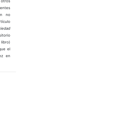
otros
ientes
ión no
ículo
iedad
itorio
libro)
que el
vez en