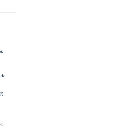
os
nda
:
7):
6: