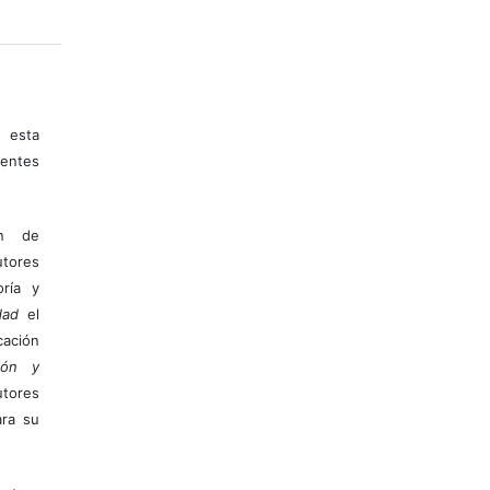
 esta
entes
ón de
tores
ría y
dad
el
ación
ión y
utores
ara su