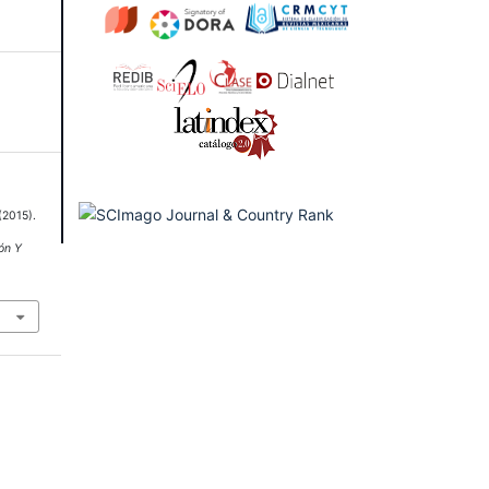
(2015).
ón Y