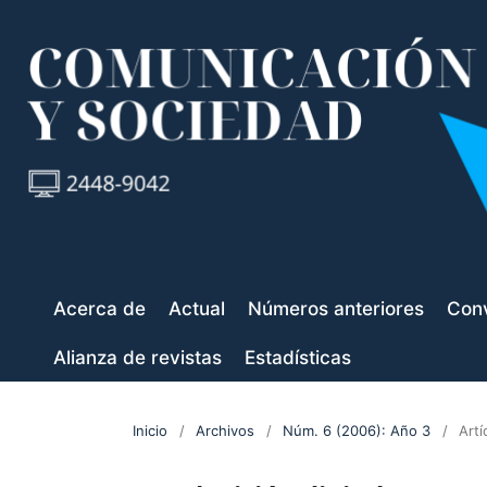
Acerca de
Actual
Números anteriores
Conv
Alianza de revistas
Estadísticas
Inicio
/
Archivos
/
Núm. 6 (2006): Año 3
/
Artí