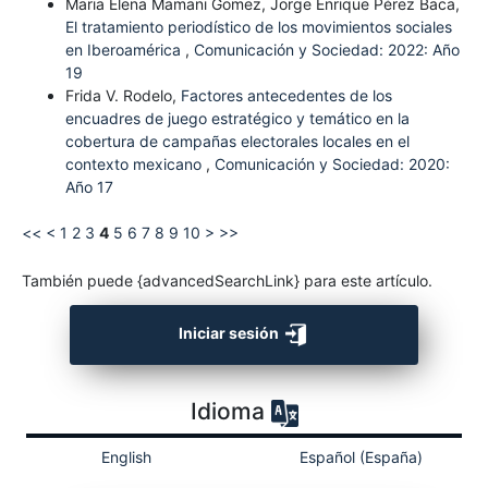
Maria Elena Mamani Gomez, Jorge Enrique Pérez Baca,
El tratamiento periodístico de los movimientos sociales
en Iberoamérica
,
Comunicación y Sociedad: 2022: Año
19
Frida V. Rodelo,
Factores antecedentes de los
encuadres de juego estratégico y temático en la
cobertura de campañas electorales locales en el
contexto mexicano
,
Comunicación y Sociedad: 2020:
Año 17
<<
<
1
2
3
4
5
6
7
8
9
10
>
>>
También puede {advancedSearchLink} para este artículo.
Iniciar sesión
Idioma
English
Español (España)