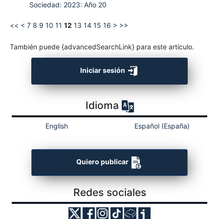
Sociedad: 2023: Año 20
<<
<
7
8
9
10
11
12
13
14
15
16
>
>>
También puede {advancedSearchLink} para este artículo.
Iniciar sesión
Idioma
English
Español (España)
Quiero publicar
Redes sociales