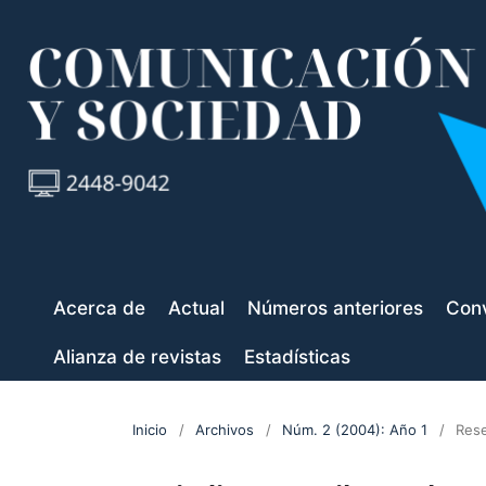
Acerca de
Actual
Números anteriores
Conv
Alianza de revistas
Estadísticas
Inicio
/
Archivos
/
Núm. 2 (2004): Año 1
/
Res