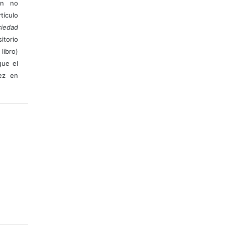
ión no
ículo
iedad
itorio
libro)
que el
vez en