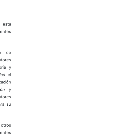
 esta
entes
ón de
tores
ría y
dad
el
ación
ión y
utores
ara su
otros
ientes