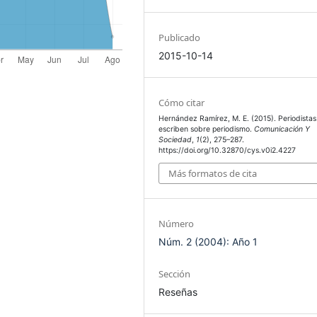
Publicado
2015-10-14
Cómo citar
Hernández Ramírez, M. E. (2015). Periodistas
escriben sobre periodismo.
Comunicación Y
Sociedad
,
1
(2), 275–287.
https://doi.org/10.32870/cys.v0i2.4227
Más formatos de cita
Número
Núm. 2 (2004): Año 1
Sección
Reseñas