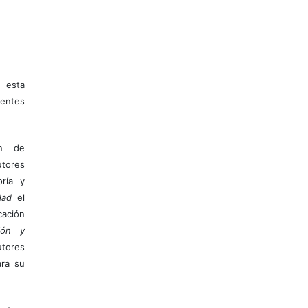
 esta
entes
ón de
tores
ría y
dad
el
ación
ión y
utores
ara su