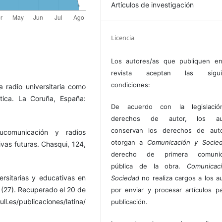
Artículos de investigación
Licencia
Los autores/as que publiquen en
revista aceptan las sigui
condiciones:
a radio universitaria como
tica. La Coruña, España:
De acuerdo con la legislaci
derechos de autor, los au
conservan los derechos de auto
ucomunicación y radios
otorgan a
Comunicación y Socie
ivas futuras. Chasqui, 124,
derecho de primera comunic
pública de la obra.
Comunicac
versitarias y educativas en
Sociedad
no realiza cargos a los a
 (27). Recuperado el 20 de
por enviar y procesar artículos p
icaciones/latina/
publicación.