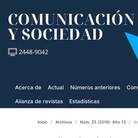
Acerca de
Actual
Números anteriores
Conv
Alianza de revistas
Estadísticas
Inicio
/
Archivos
/
Núm. 25 (2016): Año 13
/
Ar