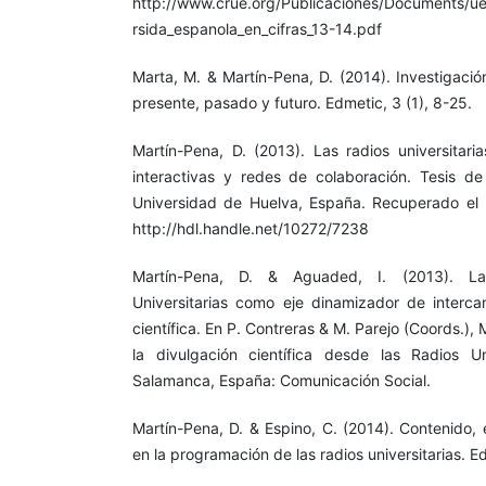
http://www.crue.org/Publicaciones/Documents/ue
rsida_espanola_en_cifras_13-14.pdf
Marta, M. & Martín-Pena, D. (2014). Investigación
presente, pasado y futuro. Edmetic, 3 (1), 8-25.
Martín-Pena, D. (2013). Las radios universitari
interactivas y redes de colaboración. Tesis d
Universidad de Huelva, España. Recuperado e
http://hdl.handle.net/10272/7238
Martín-Pena, D. & Aguaded, I. (2013). L
Universitarias como eje dinamizador de interca
científica. En P. Contreras & M. Parejo (Coords.),
la divulgación científica desde las Radios Un
Salamanca, España: Comunicación Social.
Martín-Pena, D. & Espino, C. (2014). Contenido, 
en la programación de las radios universitarias. E