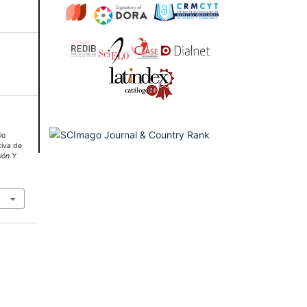
io
tiva de
ión Y