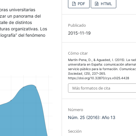
PDF
HTML
oras universitarias
razar un panorama del
alle de distintos
Publicado
turas organizativas. Los
2015-11-19
diografía” del fenómeno
Cómo citar
Martín-Pena, D., & Aguaded, I. (2015). La rad
universitaria en España: comunicación alterna
servicio público para la formación.
Comunicac
Sociedad
, (25), 237–265.
https://doi.org/10.32870/cys.v0i25.4428
Más formatos de cita
Número
Núm. 25 (2016): Año 13
Sección