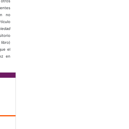
otros
ientes
ión no
ículo
iedad
itorio
libro)
que el
vez en