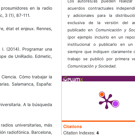
Los autores/as pueden realizar 
 prosumidores en la radio
acuerdos contractuales independ
c, 3 (1), 87-111.
y adicionales para la distribuc
exclusiva de la versión del art
re, état et enjeux. Rennes,
publicado en
Comunicación y Soc
(por ejemplo incluirlo en un repos
institucional o publicarlo en un 
 I. (2014). Programar una
siempre que indiquen claramente 
élope de UniRadio. Edmetic,
trabajo se publicó por primera 
Comunicación y Sociedad
.
s Ciencia. Cómo trabajar la
tarias. Salamanca, España:
niversitaria. A la búsqueda
 radios universitarias, más
Citations
ción radiofónica. Barcelona,
Citation Indexes:
4