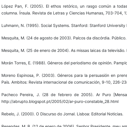
López Pan, F. (2005). El ethos retórico, un rasgo común a toda
columna. Ínsula. Revista de Letras y Ciencias Humanas, 703-704, 1
Luhmann, N. (1995). Social Systems. Stanford: Stanford University 
Mesquita, M. (24 de agosto de 2003). Palcos da discórdia. Público.
Mesquita, M. (25 de enero de 2004). As missas laicas da televisão. 
Morán Torres, E. (1988). Géneros del periodismo de opinión. Pampl
Moreno Espinosa, P. (2003). Géneros para la persuasión en prensa:
País. Ambitos: Revista internacional de comunicación, 9-10, 226-23
Pacheco Pereira, J. (28 de febrero de 2005). Ar Puro [Mens
http://abrupto.blogspot.pt/2005/02/ar-puro-constable_28.html
Rebelo, J. (2000). O Discurso do Jornal. Lisboa: Editorial Noticias.
Resendes, M. B. (12 de enero de 2006). Senhor Presidente, meu ami