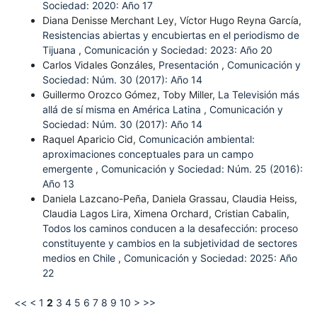
Sociedad: 2020: Año 17
Diana Denisse Merchant Ley, Víctor Hugo Reyna García,
Resistencias abiertas y encubiertas en el periodismo de
Tijuana
,
Comunicación y Sociedad: 2023: Año 20
Carlos Vidales Gonzáles,
Presentación
,
Comunicación y
Sociedad: Núm. 30 (2017): Año 14
Guillermo Orozco Gómez, Toby Miller,
La Televisión más
allá de sí misma en América Latina
,
Comunicación y
Sociedad: Núm. 30 (2017): Año 14
Raquel Aparicio Cid,
Comunicación ambiental:
aproximaciones conceptuales para un campo
emergente
,
Comunicación y Sociedad: Núm. 25 (2016):
Año 13
Daniela Lazcano-Peña, Daniela Grassau, Claudia Heiss,
Claudia Lagos Lira, Ximena Orchard, Cristian Cabalin,
Todos los caminos conducen a la desafección: proceso
constituyente y cambios en la subjetividad de sectores
medios en Chile
,
Comunicación y Sociedad: 2025: Año
22
<<
<
1
2
3
4
5
6
7
8
9
10
>
>>