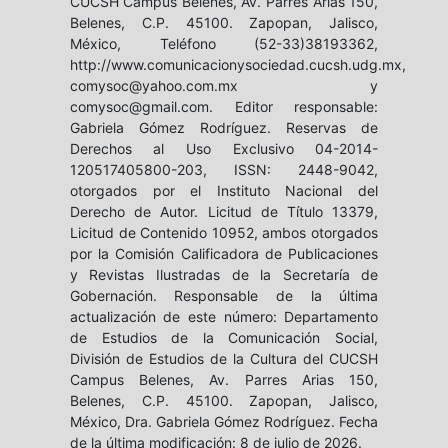
CUCSH Campus Belenes, Av. Parres Arias 150,
Belenes, C.P. 45100. Zapopan, Jalisco,
México, Teléfono (52-33)38193362,
http://www.comunicacionysociedad.cucsh.udg.mx,
comysoc@yahoo.com.mx y
comysoc@gmail.com. Editor responsable:
Gabriela Gómez Rodríguez. Reservas de
Derechos al Uso Exclusivo 04-2014-
120517405800-203, ISSN: 2448-9042,
otorgados por el Instituto Nacional del
Derecho de Autor. Licitud de Título 13379,
Licitud de Contenido 10952, ambos otorgados
por la Comisión Calificadora de Publicaciones
y Revistas Ilustradas de la Secretaría de
Gobernación. Responsable de la última
actualización de este número: Departamento
de Estudios de la Comunicación Social,
División de Estudios de la Cultura del CUCSH
Campus Belenes, Av. Parres Arias 150,
Belenes, C.P. 45100. Zapopan, Jalisco,
México, Dra. Gabriela Gómez Rodríguez. Fecha
de la última modificación: 8 de julio de 2026.