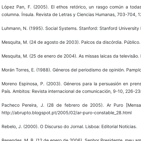
López Pan, F. (2005). El ethos retórico, un rasgo común a toda
columna. Ínsula. Revista de Letras y Ciencias Humanas, 703-704, 1
Luhmann, N. (1995). Social Systems. Stanford: Stanford University 
Mesquita, M. (24 de agosto de 2003). Palcos da discórdia. Público.
Mesquita, M. (25 de enero de 2004). As missas laicas da televisão. 
Morán Torres, E. (1988). Géneros del periodismo de opinión. Pampl
Moreno Espinosa, P. (2003). Géneros para la persuasión en prensa:
País. Ambitos: Revista internacional de comunicación, 9-10, 226-23
Pacheco Pereira, J. (28 de febrero de 2005). Ar Puro [Mens
http://abrupto.blogspot.pt/2005/02/ar-puro-constable_28.html
Rebelo, J. (2000). O Discurso do Jornal. Lisboa: Editorial Noticias.
Resendes, M. B. (12 de enero de 2006). Senhor Presidente, meu ami