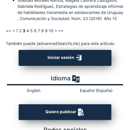
Soledad Morales Ramos, Magela Cabrera Castiglioni,
Gabriela Rodríguez,
Estrategias de aprendizaje informal
de habilidades transmedia en adolescentes de Uruguay
,
Comunicación y Sociedad: Núm. 33 (2018): Año 15
<<
<
1
2
3
4
5
6
7
8
9
10
>
>>
También puede {advancedSearchLink} para este artículo.
Iniciar sesión
Idioma
English
Español (España)
Quiero publicar
Redes sociales