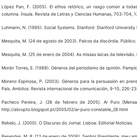
López Pan, F. (2005). El ethos retórico, un rasgo común a toda
columna. Ínsula. Revista de Letras y Ciencias Humanas, 703-704, 1
Luhmann, N. (1995). Social Systems. Stanford: Stanford University 
Mesquita, M. (24 de agosto de 2003). Palcos da discórdia. Público.
Mesquita, M. (25 de enero de 2004). As missas laicas da televisão. 
Morán Torres, E. (1988). Géneros del periodismo de opinión. Pampl
Moreno Espinosa, P. (2003). Géneros para la persuasión en prensa:
País. Ambitos: Revista internacional de comunicación, 9-10, 226-23
Pacheco Pereira, J. (28 de febrero de 2005). Ar Puro [Mens
http://abrupto.blogspot.pt/2005/02/ar-puro-constable_28.html
Rebelo, J. (2000). O Discurso do Jornal. Lisboa: Editorial Noticias.
Resendes, M. B. (12 de enero de 2006). Senhor Presidente, meu ami