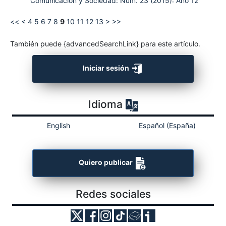
Comunicación y Sociedad: Núm. 23 (2015): Año 12
<<
<
4
5
6
7
8
9
10
11
12
13
>
>>
También puede {advancedSearchLink} para este artículo.
Iniciar sesión
Idioma
English
Español (España)
Quiero publicar
Redes sociales