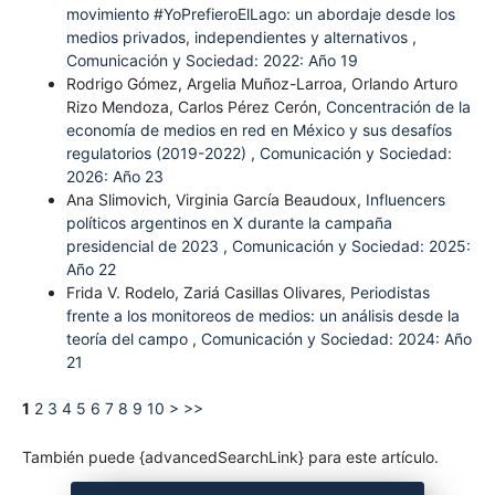
movimiento #YoPrefieroElLago: un abordaje desde los
medios privados, independientes y alternativos
,
Comunicación y Sociedad: 2022: Año 19
Rodrigo Gómez, Argelia Muñoz-Larroa, Orlando Arturo
Rizo Mendoza, Carlos Pérez Cerón,
Concentración de la
economía de medios en red en México y sus desafíos
regulatorios (2019-2022)
,
Comunicación y Sociedad:
2026: Año 23
Ana Slimovich, Virginia García Beaudoux,
Influencers
políticos argentinos en X durante la campaña
presidencial de 2023
,
Comunicación y Sociedad: 2025:
Año 22
Frida V. Rodelo, Zariá Casillas Olivares,
Periodistas
frente a los monitoreos de medios: un análisis desde la
teoría del campo
,
Comunicación y Sociedad: 2024: Año
21
1
2
3
4
5
6
7
8
9
10
>
>>
También puede {advancedSearchLink} para este artículo.