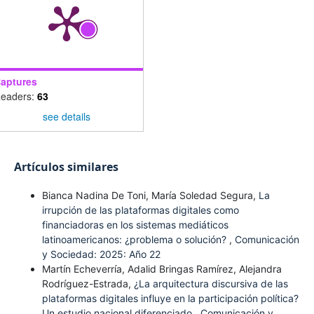
aptures
eaders:
63
see details
Artículos similares
Bianca Nadina De Toni, María Soledad Segura,
La
irrupción de las plataformas digitales como
financiadoras en los sistemas mediáticos
latinoamericanos: ¿problema o solución?
,
Comunicación
y Sociedad: 2025: Año 22
Martín Echeverría, Adalid Bringas Ramírez, Alejandra
Rodríguez-Estrada,
¿La arquitectura discursiva de las
plataformas digitales influye en la participación política?
Un estudio nacional diferenciado
,
Comunicación y