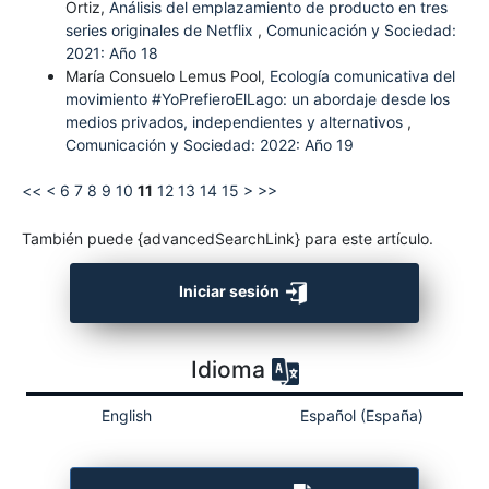
Ortiz,
Análisis del emplazamiento de producto en tres
series originales de Netflix
,
Comunicación y Sociedad:
2021: Año 18
María Consuelo Lemus Pool,
Ecología comunicativa del
movimiento #YoPrefieroElLago: un abordaje desde los
medios privados, independientes y alternativos
,
Comunicación y Sociedad: 2022: Año 19
<<
<
6
7
8
9
10
11
12
13
14
15
>
>>
También puede {advancedSearchLink} para este artículo.
Iniciar sesión
Idioma
English
Español (España)