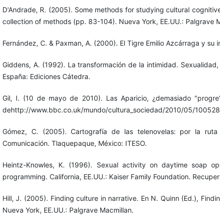
D'Andrade, R. (2005). Some methods for studying cultural cognitive s
collection of methods (pp. 83-104). Nueva York, EE.UU.: Palgrave 
Fernández, C. & Paxman, A. (2000). El Tigre Emilio Azcárraga y su im
Giddens, A. (1992). La transformación de la intimidad. Sexualidad
España: Ediciones Cátedra.
Gil, I. (10 de mayo de 2010). Las Aparicio, ¿demasiado "prog
dehttp://www.bbc.co.uk/mundo/cultura_sociedad/2010/05/100528_0
Gómez, C. (2005). Cartografía de las telenovelas: por la rut
Comunicación. Tlaquepaque, México: ITESO.
Heintz-Knowles, K. (1996). Sexual activity on daytime soap ope
programming. California, EE.UU.: Kaiser Family Foundation. Recupe
Hill, J. (2005). Finding culture in narrative. En N. Quinn (Ed.), Find
Nueva York, EE.UU.: Palgrave Macmillan.