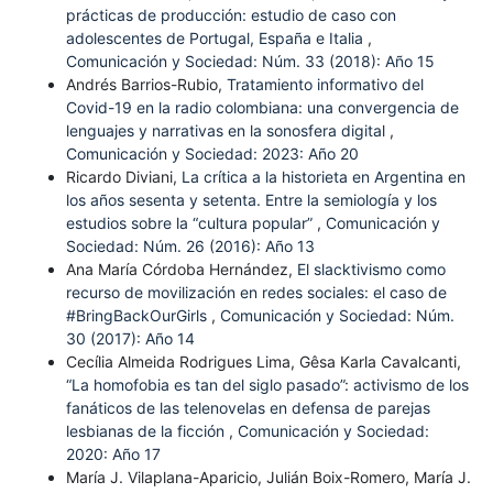
prácticas de producción: estudio de caso con
adolescentes de Portugal, España e Italia
,
Comunicación y Sociedad: Núm. 33 (2018): Año 15
Andrés Barrios-Rubio,
Tratamiento informativo del
Covid-19 en la radio colombiana: una convergencia de
lenguajes y narrativas en la sonosfera digital
,
Comunicación y Sociedad: 2023: Año 20
Ricardo Diviani,
La crítica a la historieta en Argentina en
los años sesenta y setenta. Entre la semiología y los
estudios sobre la “cultura popular”
,
Comunicación y
Sociedad: Núm. 26 (2016): Año 13
Ana María Córdoba Hernández,
El slacktivismo como
recurso de movilización en redes sociales: el caso de
#BringBackOurGirls
,
Comunicación y Sociedad: Núm.
30 (2017): Año 14
Cecília Almeida Rodrigues Lima, Gêsa Karla Cavalcanti,
“La homofobia es tan del siglo pasado”: activismo de los
fanáticos de las telenovelas en defensa de parejas
lesbianas de la ficción
,
Comunicación y Sociedad:
2020: Año 17
María J. Vilaplana-Aparicio, Julián Boix-Romero, María J.