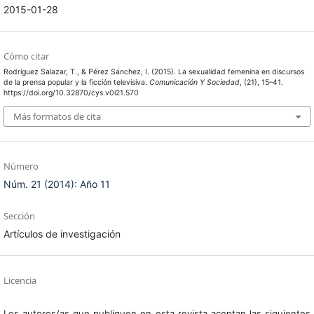
2015-01-28
Cómo citar
Rodríguez Salazar, T., & Pérez Sánchez, I. (2015). La sexualidad femenina en discursos
de la prensa popular y la ficción televisiva.
Comunicación Y Sociedad
, (21), 15–41.
https://doi.org/10.32870/cys.v0i21.570
Más formatos de cita
Número
Núm. 21 (2014): Año 11
Sección
Artículos de investigación
Licencia
Los autores/as que publiquen en esta revista aceptan las siguientes