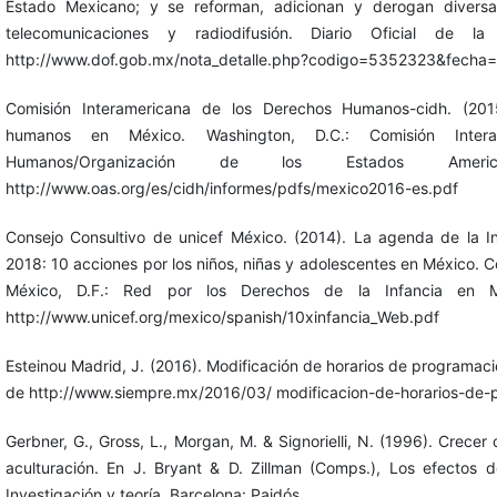
Estado Mexicano; y se reforman, adicionan y derogan diversa
telecomunicaciones y radiodifusión. Diario Oficial de l
http://www.dof.gob.mx/nota_detalle.php?codigo=5352323&fecha
Comisión Interamericana de los Derechos Humanos-cidh. (201
humanos en México. Washington, D.C.: Comisión Inter
Humanos/Organización de los Estados Ameri
http://www.oas.org/es/cidh/informes/pdfs/mexico2016-es.pdf
Consejo Consultivo de unicef México. (2014). La agenda de la I
2018: 10 acciones por los niños, niñas y adolescentes en México. C
México, D.F.: Red por los Derechos de la Infancia en M
http://www.unicef.org/mexico/spanish/10xinfancia_Web.pdf
Esteinou Madrid, J. (2016). Modificación de horarios de programaci
de http://www.siempre.mx/2016/03/ modificacion-de-horarios-de-p
Gerbner, G., Gross, L., Morgan, M. & Signorielli, N. (1996). Crecer 
aculturación. En J. Bryant & D. Zillman (Comps.), Los efectos 
Investigación y teoría. Barcelona: Paidós.