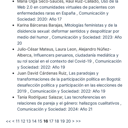
María Olga Seco-Sauces, Raúl Ruiz-Callado,
Uso de la
Web 2.0 en comunidades virtuales de pacientes con
enfermedades raras en España
,
Comunicación y
Sociedad: 2020: Año 17
Karina Bárcenas Barajas,
Mitologías feministas y de la
disidencia sexual: deformar sentidos y despolitizar por
medio del humor
,
Comunicación y Sociedad: 2023: Año
20
Julio-César Mateus, Laura Leon, Alejandro Núñez-
Alberca,
Influencers peruanos, ciudadanía mediática y
su rol social en el contexto del Covid-19
,
Comunicación
y Sociedad: 2022: Año 19
Juan David Cárdenas Ruiz,
Las paradojas y
transformaciones de la participación política en Bogotá:
desafección política y participación en las elecciones de
2019
,
Comunicación y Sociedad: 2022: Año 19
Tania Rodríguez Salazar,
Las tecnoferencias en
relaciones de pareja y el género: hallazgos cualitativos
,
Comunicación y Sociedad: 2024: Año 21
<<
<
11
12
13
14
15
16
17
18
19
20
>
>>