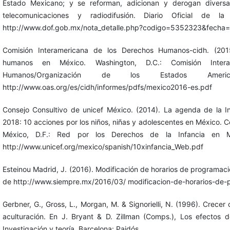
Estado Mexicano; y se reforman, adicionan y derogan diversa
telecomunicaciones y radiodifusión. Diario Oficial de l
http://www.dof.gob.mx/nota_detalle.php?codigo=5352323&fecha
Comisión Interamericana de los Derechos Humanos-cidh. (201
humanos en México. Washington, D.C.: Comisión Inter
Humanos/Organización de los Estados Ameri
http://www.oas.org/es/cidh/informes/pdfs/mexico2016-es.pdf
Consejo Consultivo de unicef México. (2014). La agenda de la I
2018: 10 acciones por los niños, niñas y adolescentes en México. C
México, D.F.: Red por los Derechos de la Infancia en M
http://www.unicef.org/mexico/spanish/10xinfancia_Web.pdf
Esteinou Madrid, J. (2016). Modificación de horarios de programaci
de http://www.siempre.mx/2016/03/ modificacion-de-horarios-de-p
Gerbner, G., Gross, L., Morgan, M. & Signorielli, N. (1996). Crecer 
aculturación. En J. Bryant & D. Zillman (Comps.), Los efectos 
Investigación y teoría. Barcelona: Paidós.