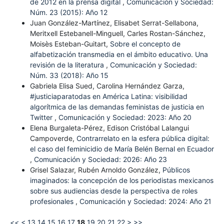
de 2012 en la prensa digital
,
Comunicación y Sociedad:
Núm. 23 (2015): Año 12
Juan González-Martínez, Elisabet Serrat-Sellabona,
Meritxell Estebanell-Minguell, Carles Rostan-Sánchez,
Moisès Esteban-Guitart,
Sobre el concepto de
alfabetización transmedia en el ámbito educativo. Una
revisión de la literatura
,
Comunicación y Sociedad:
Núm. 33 (2018): Año 15
Gabriela Elisa Sued, Carolina Hernández Garza,
#justiciaparatodas en América Latina: visibilidad
algorítmica de las demandas feministas de justicia en
Twitter
,
Comunicación y Sociedad: 2023: Año 20
Elena Burgaleta-Pérez, Edison Cristóbal Lalangui
Campoverde,
Contrarrelato en la esfera pública digital:
el caso del feminicidio de María Belén Bernal en Ecuador
,
Comunicación y Sociedad: 2026: Año 23
Grisel Salazar, Rubén Arnoldo González,
Públicos
imaginados: la concepción de los periodistas mexicanos
sobre sus audiencias desde la perspectiva de roles
profesionales
,
Comunicación y Sociedad: 2024: Año 21
<<
<
13
14
15
16
17
18
19
20
21
22
>
>>