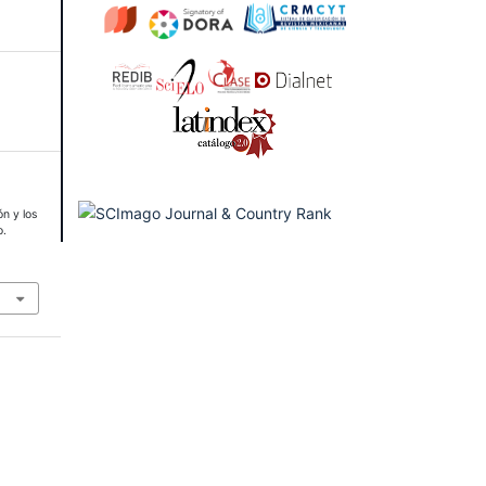
ón y los
o.