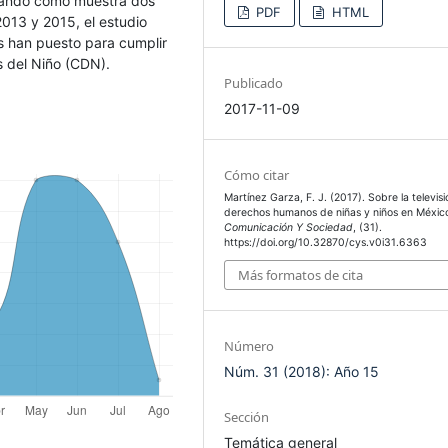
mando como muestra dos
PDF
HTML
013 y 2015, el estudio
as han puesto para cumplir
s del Niño (CDN).
Publicado
2017-11-09
Cómo citar
Martínez Garza, F. J. (2017). Sobre la televisi
derechos humanos de niñas y niños en Méxic
Comunicación Y Sociedad
, (31).
https://doi.org/10.32870/cys.v0i31.6363
Más formatos de cita
Número
Núm. 31 (2018): Año 15
Sección
Temática general