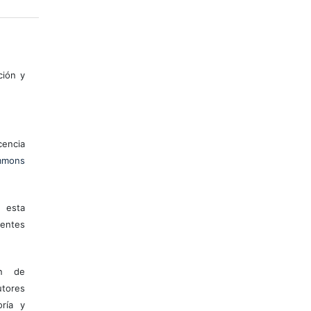
ción y
encia
mons
 esta
entes
ón de
tores
ría y