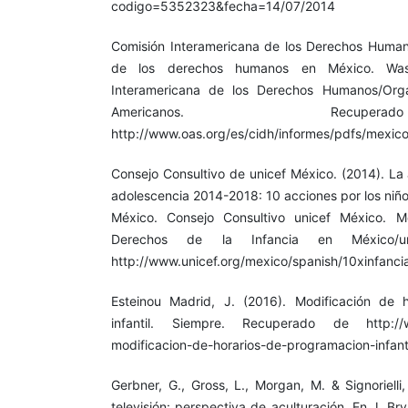
codigo=5352323&fecha=14/07/2014
Comisión Interamericana de los Derechos Humano
de los derechos humanos en México. Wash
Interamericana de los Derechos Humanos/Orga
Americanos. Recu
http://www.oas.org/es/cidh/informes/pdfs/mexic
Consejo Consultivo de unicef México. (2014). La 
adolescencia 2014-2018: 10 acciones por los niño
México. Consejo Consultivo unicef México. M
Derechos de la Infancia en México/u
http://www.unicef.org/mexico/spanish/10xinfanc
Esteinou Madrid, J. (2016). Modificación de 
infantil. Siempre. Recuperado de http://w
modificacion-de-horarios-de-programacion-infanti
Gerbner, G., Gross, L., Morgan, M. & Signorielli
televisión: perspectiva de aculturación. En J. Br