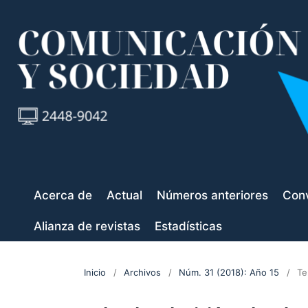
Acerca de
Actual
Números anteriores
Conv
Alianza de revistas
Estadísticas
Inicio
/
Archivos
/
Núm. 31 (2018): Año 15
/
Te