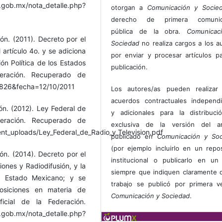
ob.mx/nota_detalle.php?
otorgan a
Comunicación y Socie
derecho de primera comunic
pública de la obra.
Comunicac
n. (2011). Decreto por el
Sociedad
no realiza cargos a los a
 artículo 4o. y se adiciona
por enviar y procesar artículos p
ión Política de los Estados
publicación.
deración. Recuperado de
3826&fecha=12/10/2011
Los autores/as pueden realizar 
acuerdos contractuales independ
n. (2012). Ley Federal de
y adicionales para la distribuc
deración. Recuperado de
exclusiva de la versión del art
nt_uploads/Ley_Federal_de_Radio_y_Television.pdf
publicado en
Comunicación y Soc
(por ejemplo incluirlo en un repos
n. (2014). Decreto por el
institucional o publicarlo en un 
ones y Radiodifusión, y la
siempre que indiquen claramente 
l Estado Mexicano; y se
trabajo se publicó por primera 
osiciones en materia de
Comunicación y Sociedad
.
ficial de la Federación.
x/nota_detalle.php?