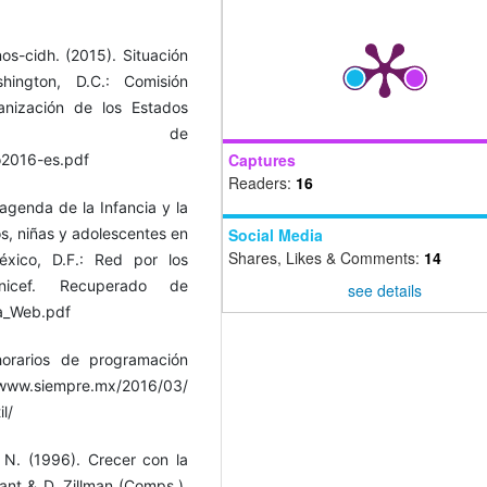
s-cidh. (2015). Situación
ington, D.C.: Comisión
nización de los Estados
perado de
Captures
o2016-es.pdf
Readers:
16
agenda de la Infancia y la
s, niñas y adolescentes en
Social Media
Shares, Likes & Comments:
14
éxico, D.F.: Red por los
nicef. Recuperado de
see details
ia_Web.pdf
horarios de programación
ww.siempre.mx/2016/03/
l/
, N. (1996). Crecer con la
yant & D. Zillman (Comps.),