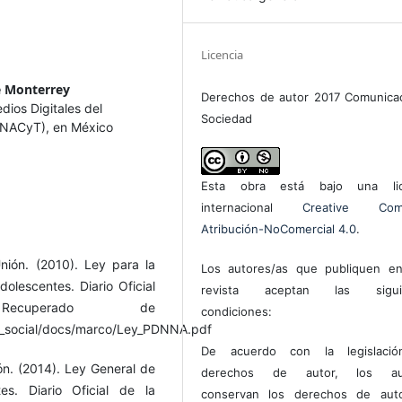
Licencia
e Monterrey
Derechos de autor 2017 Comunica
ios Digitales del
Sociedad
ONACyT), en México
s
Esta obra está bajo una lic
internacional
Creative Com
Atribución-NoComercial 4.0
.
ión. (2010). Ley para la
Los autores/as que publiquen en
olescentes. Diario Oficial
revista aceptan las sigui
cuperado de
condiciones:
o_social/docs/marco/Ley_PDNNA.pdf
De acuerdo con la legislaci
n. (2014). Ley General de
derechos de autor, los au
s. Diario Oficial de la
conservan los derechos de auto