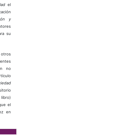
dad
el
ación
ión y
utores
ara su
otros
ientes
ión no
ículo
iedad
itorio
libro)
que el
vez en