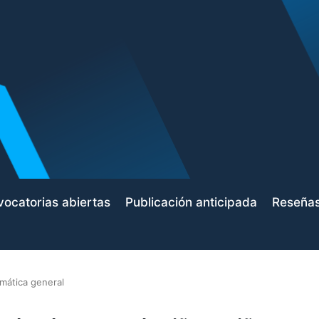
ocatorias abiertas
Publicación anticipada
Reseña
mática general