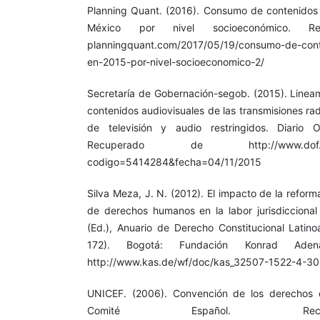
Planning Quant. (2016). Consumo de contenidos e
México por nivel socioeconómico. Re
planningquant.com/2017/05/19/consumo-de-conte
en-2015-por-nivel-socioeconomico-2/
Secretaría de Gobernación-segob. (2015). Lineam
contenidos audiovisuales de las transmisiones rad
de televisión y audio restringidos. Diario O
Recuperado de http://www.dof.gob.m
codigo=5414284&fecha=04/11/2015
Silva Meza, J. N. (2012). El impacto de la reform
de derechos humanos en la labor jurisdiccional
(Ed.), Anuario de Derecho Constitucional Latin
172). Bogotá: Fundación Konrad Aden
http://www.kas.de/wf/doc/kas_32507-1522-4-3
UNICEF. (2006). Convención de los derechos 
Comité Español. Re