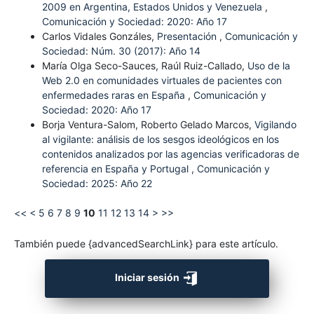
2009 en Argentina, Estados Unidos y Venezuela
,
Comunicación y Sociedad: 2020: Año 17
Carlos Vidales Gonzáles,
Presentación
,
Comunicación y
Sociedad: Núm. 30 (2017): Año 14
María Olga Seco-Sauces, Raúl Ruiz-Callado,
Uso de la
Web 2.0 en comunidades virtuales de pacientes con
enfermedades raras en España
,
Comunicación y
Sociedad: 2020: Año 17
Borja Ventura-Salom, Roberto Gelado Marcos,
Vigilando
al vigilante: análisis de los sesgos ideológicos en los
contenidos analizados por las agencias verificadoras de
referencia en España y Portugal
,
Comunicación y
Sociedad: 2025: Año 22
<<
<
5
6
7
8
9
10
11
12
13
14
>
>>
También puede {advancedSearchLink} para este artículo.
Iniciar sesión