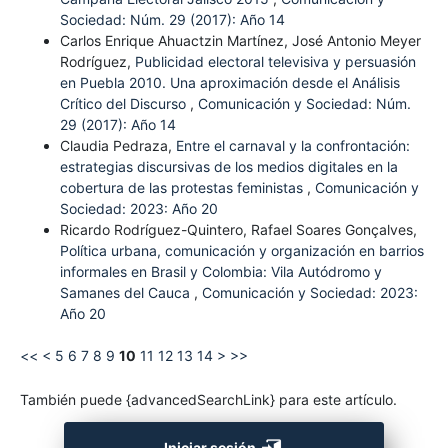
Sociedad: Núm. 29 (2017): Año 14
Carlos Enrique Ahuactzin Martínez, José Antonio Meyer
Rodríguez,
Publicidad electoral televisiva y persuasión
en Puebla 2010. Una aproximación desde el Análisis
Crítico del Discurso
,
Comunicación y Sociedad: Núm.
29 (2017): Año 14
Claudia Pedraza,
Entre el carnaval y la confrontación:
estrategias discursivas de los medios digitales en la
cobertura de las protestas feministas
,
Comunicación y
Sociedad: 2023: Año 20
Ricardo Rodríguez-Quintero, Rafael Soares Gonçalves,
Política urbana, comunicación y organización en barrios
informales en Brasil y Colombia: Vila Autódromo y
Samanes del Cauca
,
Comunicación y Sociedad: 2023:
Año 20
<<
<
5
6
7
8
9
10
11
12
13
14
>
>>
También puede {advancedSearchLink} para este artículo.