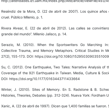
http://alteridades.izt.uam.mx/index.php/Alte/article/viewFile/493/4
Reséndiz de la Mora, D. (22 de abril de 2007). Los quince años
cruel. Público Milenio, p. 1.
Rivera Alvear, E. (22 de abril de 2012). Las calles se convirtie
grande del mundo”. Milenio Jalisco, p. 14.
Serazio, M. (2010). When the Sportswriters Go Marching In:
Collective Trauma, and Memory Metaphors. Critical Studies in 
27(2), 155-173. DOI: https://doi.org/10.1080/15295030903551009
Su, C. (2012). One Earthquake, Two Tales: Narrative Analysis of 
Coverage of the 921 Earthquake in Taiwan. Media, Culture & Soci
DOI: https://doi.org/10.1177/0163443711433664
Winter, J. (2010). Sites of Memory. En S. Radstone & B. Schwa
Histories, Theories, Debates (pp. 312-324). Nueva York: Fordham Un
Xanic, A. (22 de abril de 1997). Dicen que 1,400 familias se fueron. S