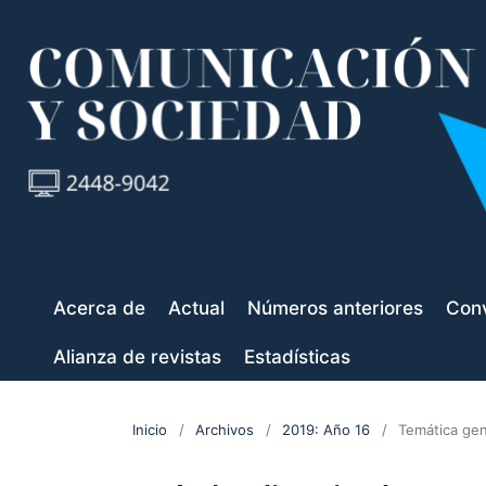
Acerca de
Actual
Números anteriores
Conv
Alianza de revistas
Estadísticas
Inicio
/
Archivos
/
2019: Año 16
/
Temática gen