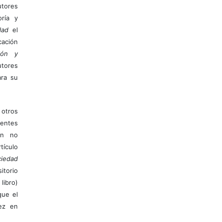
tores
ría y
dad
el
ación
ión y
utores
ara su
otros
ientes
ión no
ículo
iedad
itorio
libro)
que el
vez en