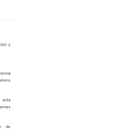
ción y
encia
mons
 esta
entes
ón de