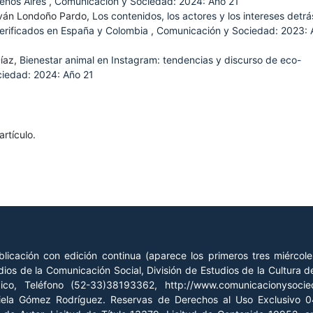
uenos Aires
,
Comunicación y Sociedad: 2024: Año 21
Iván Londoño Pardo,
Los contenidos, los actores y los intereses detr
s verificados en España y Colombia
,
Comunicación y Sociedad: 2023: 
Díaz,
Bienestar animal en Instagram: tendencias y discurso de eco-
iedad: 2024: Año 21
rtículo.
licación con edición continua (aparece los primeros tres miércol
ios de la Comunicación Social, División de Estudios de la Cultura
xico, Teléfono (52-33)38193362, http://www.comunicacionysoc
riela Gómez Rodríguez. Reservas de Derechos al Uso Exclusivo