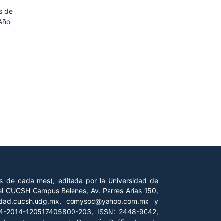
ás de
Año
es de cada mes), editada por la Universidad de
 del CUCSH Campus Belenes, Av. Parres Arias 150,
iedad.cucsh.udg.mx, comysoc@yahoo.com.mx y
 04-2014-120517405800-203, ISSN: 2448-9042,