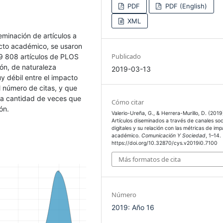
PDF
PDF (English)
XML
seminación de artículos a
acto académico, se usaron
Publicado
29 808 artículos de PLOS
ión, de naturaleza
2019-03-13
y débil entre el impacto
el número de citas, y que
 la cantidad de veces que
Cómo citar
ón.
Valerio-Ureña, G., & Herrera-Murillo, D. (2019
Artículos diseminados a través de canales soc
digitales y su relación con las métricas de im
académico.
Comunicación Y Sociedad
, 1–14.
https://doi.org/10.32870/cys.v2019i0.7100
Más formatos de cita
Número
2019: Año 16