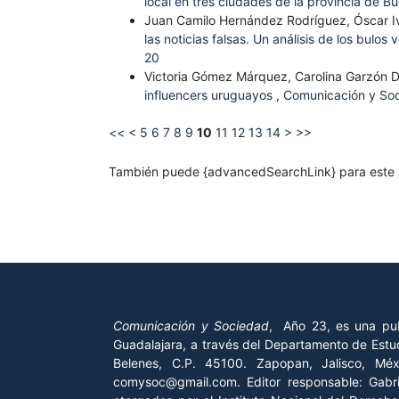
local en tres ciudades de la provincia de B
Juan Camilo Hernández Rodríguez, Óscar 
las noticias falsas. Un análisis de los bulo
20
Victoria Gómez Márquez, Carolina Garzón 
influencers uruguayos
,
Comunicación y Soc
<<
<
5
6
7
8
9
10
11
12
13
14
>
>>
También puede {advancedSearchLink} para este a
Comunicación y Sociedad
, Año 23, es una pub
Guadalajara, a través del Departamento de Estud
Belenes, C.P. 45100. Zapopan, Jalisco, Mé
comysoc@gmail.com. Editor responsable: Gab