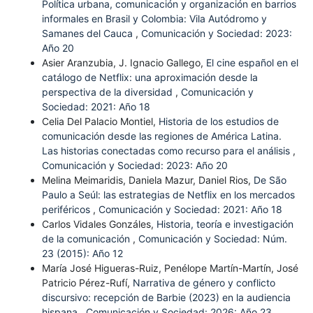
Política urbana, comunicación y organización en barrios
informales en Brasil y Colombia: Vila Autódromo y
Samanes del Cauca
,
Comunicación y Sociedad: 2023:
Año 20
Asier Aranzubia, J. Ignacio Gallego,
El cine español en el
catálogo de Netflix: una aproximación desde la
perspectiva de la diversidad
,
Comunicación y
Sociedad: 2021: Año 18
Celia Del Palacio Montiel,
Historia de los estudios de
comunicación desde las regiones de América Latina.
Las historias conectadas como recurso para el análisis
,
Comunicación y Sociedad: 2023: Año 20
Melina Meimaridis, Daniela Mazur, Daniel Rios,
De São
Paulo a Seúl: las estrategias de Netflix en los mercados
periféricos
,
Comunicación y Sociedad: 2021: Año 18
Carlos Vidales Gonzáles,
Historia, teoría e investigación
de la comunicación
,
Comunicación y Sociedad: Núm.
23 (2015): Año 12
María José Higueras-Ruiz, Penélope Martín-Martín, José
Patricio Pérez-Rufí,
Narrativa de género y conflicto
discursivo: recepción de Barbie (2023) en la audiencia
hispana
,
Comunicación y Sociedad: 2026: Año 23