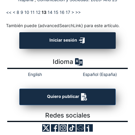
<<
<
8
9
10
11
12
13
14
15
16
17
>
>>
También puede {advancedSearchLink} para este artículo.
Iniciar sesión
Idioma
English
Español (España)
Quiero publicar
Redes sociales