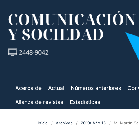
Acerca de
Actual
Números anteriores
Conv
Alianza de revistas
Estadísticas
Inicio
/
Archivos
/
2019: Año 16
/
M. Martín Se