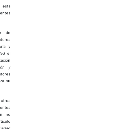
 esta
entes
ón de
tores
ría y
dad
el
ación
ión y
utores
ara su
otros
ientes
ión no
ículo
iedad