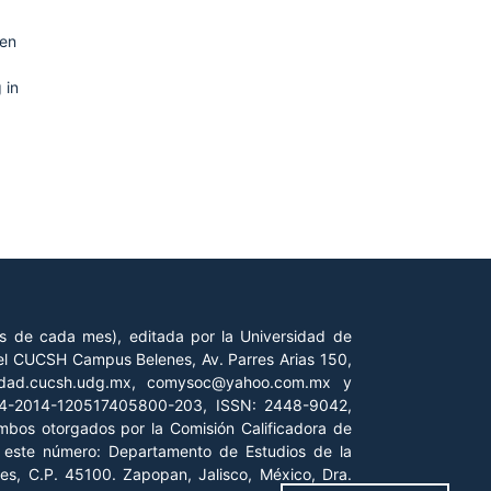
 en
 in
es de cada mes), editada por la Universidad de
 del CUCSH Campus Belenes, Av. Parres Arias 150,
iedad.cucsh.udg.mx, comysoc@yahoo.com.mx y
 04-2014-120517405800-203, ISSN: 2448-9042,
ambos otorgados por la Comisión Calificadora de
de este número: Departamento de Estudios de la
es, C.P. 45100. Zapopan, Jalisco, México, Dra.