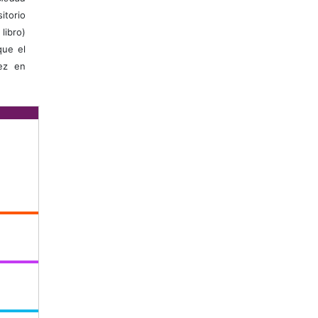
itorio
libro)
que el
vez en