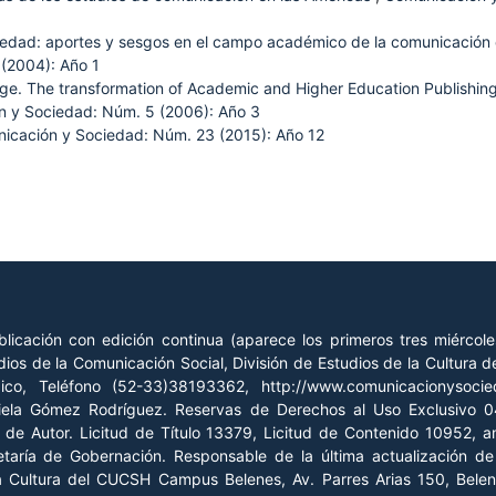
edad: aportes y sesgos en el campo académico de la comunicación
(2004): Año 1
 age. The transformation of Academic and Higher Education Publishing
 y Sociedad: Núm. 5 (2006): Año 3
icación y Sociedad: Núm. 23 (2015): Año 12
licación con edición continua (aparece los primeros tres miércol
ios de la Comunicación Social, División de Estudios de la Cultura
xico, Teléfono (52-33)38193362, http://www.comunicacionysoc
riela Gómez Rodríguez. Reservas de Derechos al Uso Exclusivo
o de Autor. Licitud de Título 13379, Licitud de Contenido 10952, 
retaría de Gobernación. Responsable de la última actualización 
la Cultura del CUCSH Campus Belenes, Av. Parres Arias 150, Belen