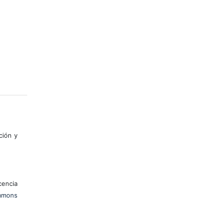
ción y
encia
mons