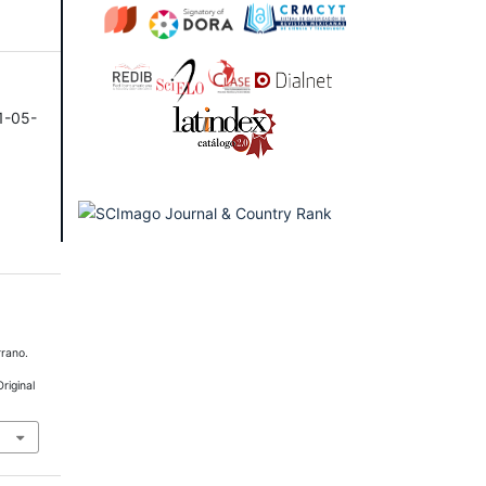
1-05-
rrano.
riginal