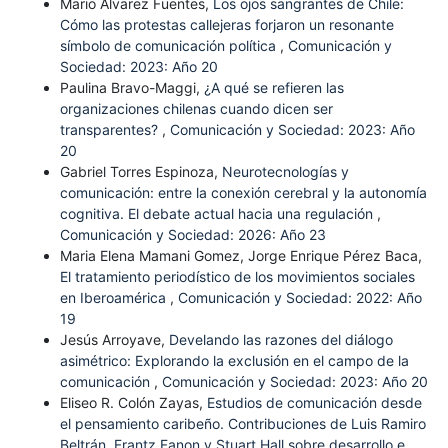
Mario Álvarez Fuentes,
Los ojos sangrantes de Chile:
Cómo las protestas callejeras forjaron un resonante
símbolo de comunicación política
,
Comunicación y
Sociedad: 2023: Año 20
Paulina Bravo-Maggi,
¿A qué se refieren las
organizaciones chilenas cuando dicen ser
transparentes?
,
Comunicación y Sociedad: 2023: Año
20
Gabriel Torres Espinoza,
Neurotecnologías y
comunicación: entre la conexión cerebral y la autonomía
cognitiva. El debate actual hacia una regulación
,
Comunicación y Sociedad: 2026: Año 23
Maria Elena Mamani Gomez, Jorge Enrique Pérez Baca,
El tratamiento periodístico de los movimientos sociales
en Iberoamérica
,
Comunicación y Sociedad: 2022: Año
19
Jesús Arroyave,
Develando las razones del diálogo
asimétrico: Explorando la exclusión en el campo de la
comunicación
,
Comunicación y Sociedad: 2023: Año 20
Eliseo R. Colón Zayas,
Estudios de comunicación desde
el pensamiento caribeño. Contribuciones de Luis Ramiro
Beltrán, Frantz Fanon y Stuart Hall sobre desarrollo e