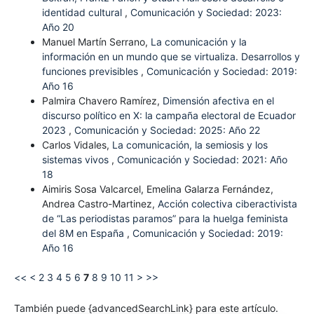
identidad cultural
,
Comunicación y Sociedad: 2023:
Año 20
Manuel Martín Serrano,
La comunicación y la
información en un mundo que se virtualiza. Desarrollos y
funciones previsibles
,
Comunicación y Sociedad: 2019:
Año 16
Palmira Chavero Ramírez,
Dimensión afectiva en el
discurso político en X: la campaña electoral de Ecuador
2023
,
Comunicación y Sociedad: 2025: Año 22
Carlos Vidales,
La comunicación, la semiosis y los
sistemas vivos
,
Comunicación y Sociedad: 2021: Año
18
Aimiris Sosa Valcarcel, Emelina Galarza Fernández,
Andrea Castro-Martinez,
Acción colectiva ciberactivista
de “Las periodistas paramos” para la huelga feminista
del 8M en España
,
Comunicación y Sociedad: 2019:
Año 16
<<
<
2
3
4
5
6
7
8
9
10
11
>
>>
También puede {advancedSearchLink} para este artículo.