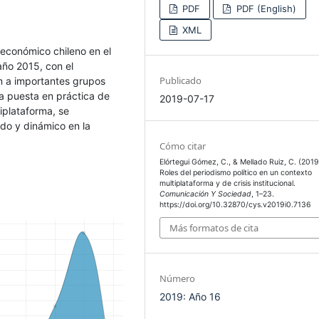
PDF
PDF (English)
XML
o-económico chileno en el
 año 2015, con el
Publicado
n a importantes grupos
 la puesta en práctica de
2019-07-17
iplataforma, se
do y dinámico en la
Cómo citar
Elórtegui Gómez, C., & Mellado Ruiz, C. (2019
Roles del periodismo político en un contexto
multiplataforma y de crisis institucional.
Comunicación Y Sociedad
, 1–23.
https://doi.org/10.32870/cys.v2019i0.7136
Más formatos de cita
Número
2019: Año 16