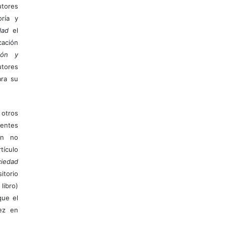
tores
ría y
dad
el
ación
ión y
utores
ara su
otros
ientes
ión no
ículo
iedad
itorio
libro)
que el
vez en