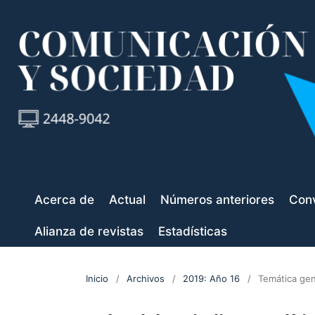
Acerca de
Actual
Números anteriores
Conv
Alianza de revistas
Estadísticas
Inicio
/
Archivos
/
2019: Año 16
/
Temática gen