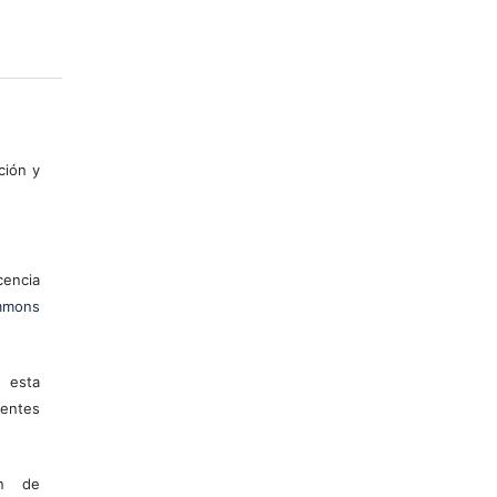
ción y
encia
mons
 esta
entes
ón de