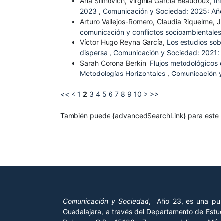
Ana Slimovich, Virginia García Beaudoux,
In
2023
,
Comunicación y Sociedad: 2025: Añ
Arturo Vallejos-Romero, Claudia Riquelme, J
comunicación y conflictos socioambientales
Víctor Hugo Reyna García,
Los estudios sob
dispersa
,
Comunicación y Sociedad: 2021:
Sarah Corona Berkin,
Flujos metodológicos 
Metodologías Horizontales
,
Comunicación y
<<
<
1
2
3
4
5
6
7
8
9
10
>
>>
También puede {advancedSearchLink} para este a
Comunicación y Sociedad
, Año 23, es una pub
Guadalajara, a través del Departamento de Estud