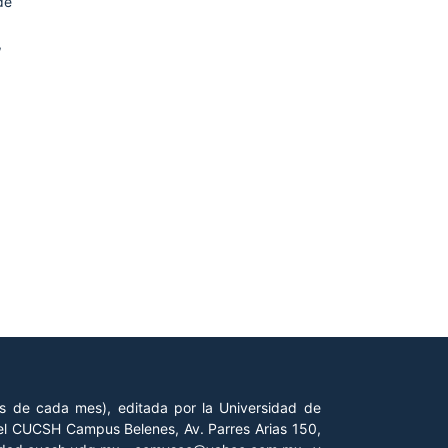
de
,
es de cada mes), editada por la Universidad de
 del CUCSH Campus Belenes, Av. Parres Arias 150,