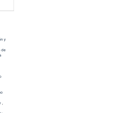
ón y
o de
a
o
ño
ay
,