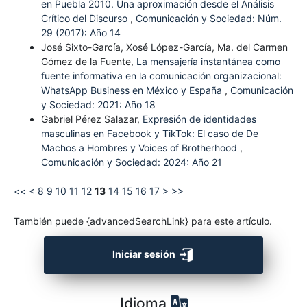
en Puebla 2010. Una aproximación desde el Análisis
Crítico del Discurso
,
Comunicación y Sociedad: Núm.
29 (2017): Año 14
José Sixto-García, Xosé López-García, Ma. del Carmen
Gómez de la Fuente,
La mensajería instantánea como
fuente informativa en la comunicación organizacional:
WhatsApp Business en México y España
,
Comunicación
y Sociedad: 2021: Año 18
Gabriel Pérez Salazar,
Expresión de identidades
masculinas en Facebook y TikTok: El caso de De
Machos a Hombres y Voices of Brotherhood
,
Comunicación y Sociedad: 2024: Año 21
<<
<
8
9
10
11
12
13
14
15
16
17
>
>>
También puede {advancedSearchLink} para este artículo.
Iniciar sesión
Idioma