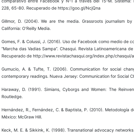
comparativo entre Facebook y N-1 a través del 15-M. Sistema: R
228, 65-80. Recuperado de https://goo.gl/NcjQna
Gillmor, D. (2004). We are the media. Grassroots journalism by
California: O’Reilly Media.
Gomes, F. & Colussi, J. (2016). Uso de Facebook como medio de co
“Marcha das Vadias Sampa”. Chasqui. Revista Latinoamericana de
Recuperado de http://www.revistachasqui.org/index.php/chasqui/a
Gumucio, A. & Tufte, T. (2006). Communication for social chang
contemporary readings. Nueva Jersey: Communication for Social 
Haraway, D. (1991). Simians, Cyborgs and Women: The Reinvent
Routledge.
Hernández, R., Fernández, C. & Baptista, P. (2010). Metodología d
México: McGraw Hill.
Keck, M. E. & Sikkink, K. (1998). Transnational advocacy network