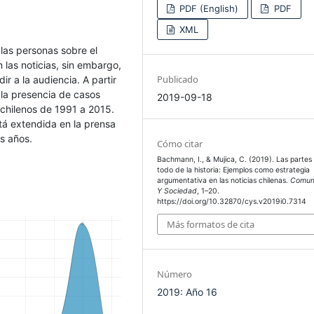
PDF (English)
PDF
XML
 las personas sobre el
las noticias, sin embargo,
Publicado
r a la audiencia. A partir
 la presencia de casos
2019-09-18
 chilenos de 1991 a 2015.
tá extendida en la prensa
os años.
Cómo citar
Bachmann, I., & Mujica, C. (2019). Las partes 
todo de la historia: Ejemplos como estrategia
argumentativa en las noticias chilenas.
Comun
Y Sociedad
, 1–20.
https://doi.org/10.32870/cys.v2019i0.7314
Más formatos de cita
Número
2019: Año 16