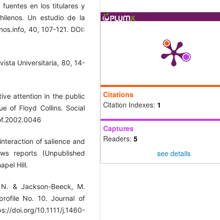
fuentes en los titulares y
hilenos. Un estudio de la
nos.info, 40, 107-121. DOI:
ista Universitaria, 80, 14-
Citations
tive attention in the public
Citation Indexes:
1
e of Floyd Collins. Social
sof.2002.0046
Captures
Readers:
5
interaction of salience and
see details
ews reports (Unpublished
apel Hill.
i, N. & Jackson-Beeck, M.
rofile No. 10. Journal of
doi.org/10.1111/j.1460-