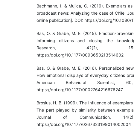
Bachmann, I. & Mujica, C. (2019). Exemplars as 
broadcast news: Analyzing the case of Chile. Jo
online publication]. DOI: https://doi.org/10.108
Bas, O. & Grabe, M. E. (2015). Emotion-provokin
Informing citizens and closing the knowle
Research, 42(2), 15
https://doi.org/10.1177/0093650213514602
Bas, O. & Grabe, M. E. (2016). Personalized news
How emotional displays of everyday citizens prom
American Behavioral Scientist, 6
https://doi.org/10.1177/0002764216676247
Brosius, H. B. (1999). The Influence of exemplars
The part played by similarity between exempla
Journal of Communication, 14(2
https://doi.org/10.1177/0267323199014002004