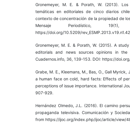
Gronemeyer, M. E. & Porath, W. (2013). Los 
temáticas en editoriales de cinco diarios chi
contexto de concentración de la propiedad de los
Mensaje Periodístico, 19(1)
https://doi.org/10.5209/rev_ESMP.2013.v19.n1.4
Gronemeyer, M. E. & Porath, W. (2015). A stud
editorials and news sources opinions in the 
Cuadernos.info, 36, 139-153. DOI: https://doi.or
Grabe, M. E., Kleemans, M., Bas, O., Gall Myrick, 
a human face on cold, hard facts: Effects of per
perceptions of issue importance. International Jo
907-929.
Hernández Olmedo, J.L. (2016). El camino persua
propaganda televisiva. Comunicación y Socieda
from https://ijoc.org/index.php/ijoc/article/view/