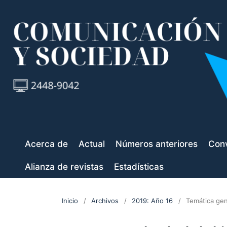
Acerca de
Actual
Números anteriores
Conv
Alianza de revistas
Estadísticas
Inicio
/
Archivos
/
2019: Año 16
/
Temática gen