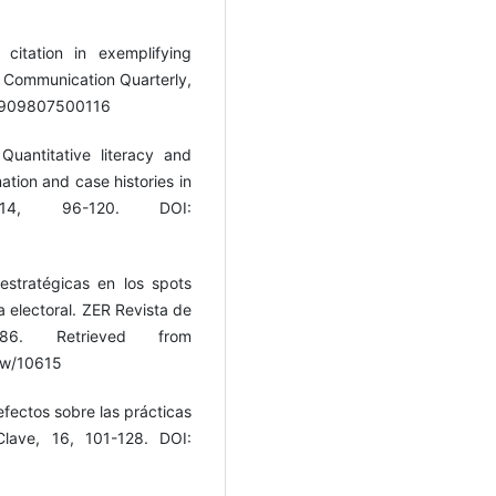
citation in exemplifying
s Communication Quarterly,
769909807500116
Quantitative literacy and
mation and case histories in
14, 96-120. DOI:
estratégicas en los spots
a electoral. ZER Revista de
86. Retrieved from
iew/10615
efectos sobre las prácticas
Clave, 16, 101-128. DOI: