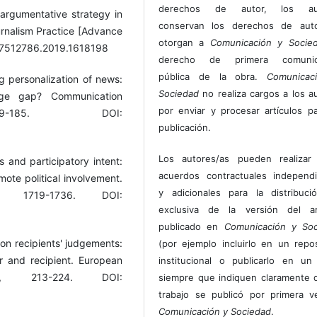
derechos de autor, los au
argumentative strategy in
conservan los derechos de auto
urnalism Practice [Advance
otorgan a
Comunicación y Socie
0/17512786.2019.1618198
derecho de primera comunic
pública de la obra.
Comunicac
g personalization of news:
Sociedad
no realiza cargos a los a
dge gap? Communication
por enviar y procesar artículos p
9-185. DOI:
publicación.
Los autores/as pueden realizar 
 and participatory intent:
acuerdos contractuales independ
ote political involvement.
y adicionales para la distribuc
0, 1719-1736. DOI:
exclusiva de la versión del art
publicado en
Comunicación y Soc
 on recipients' judgements:
(por ejemplo incluirlo en un repos
r and recipient. European
institucional o publicarlo en un 
), 213-224. DOI:
siempre que indiquen claramente 
trabajo se publicó por primera 
Comunicación y Sociedad
.