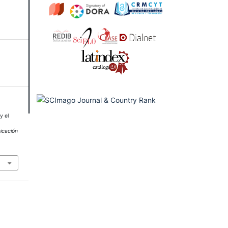
y el
icación