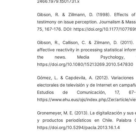
2466.1979.tb01731.x
Gibson, R. & Zillmann, D. (1998). Effects of 
testimony on issue perception. Journalism & Mas
75, 167-176. DOI: https://doi.org/10.1177/107
Gibson, R., Callison, C. & Zilmann, D. (2011). 
affective reactivity in processing statistical infor
the news. Media Psychology, 
https://doi.org/10.1080/15213269.2010.547830
Gómez, L. & Capdevila, A. (2012). Variaciones 
electorales de televisión y de Internet en campañ
Estudios de Comunicación, 17, 67-
https://www.ehu.eus/ojs/index.php/Zer/article/v
Gronemeyer, M. E. (2013). La digitalización y sus 
y productos periodísticos en Chile. Palabra 
https://doi.org/10.5294/pacla.2013.16.1.4