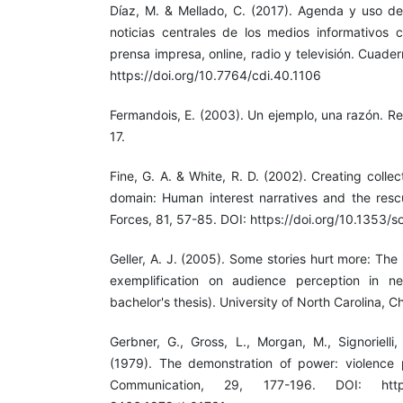
Díaz, M. & Mellado, C. (2017). Agenda y uso de 
noticias centrales de los medios informativos c
prensa impresa, online, radio y televisión. Cuader
https://doi.org/10.7764/cdi.40.1106
Fermandois, E. (2003). Un ejemplo, una razón. Rev
17.
Fine, G. A. & White, R. D. (2002). Creating collec
domain: Human interest narratives and the rescu
Forces, 81, 57-85. DOI: https://doi.org/10.1353/
Geller, A. J. (2005). Some stories hurt more: The 
exemplification on audience perception in n
bachelor's thesis). University of North Carolina, Ch
Gerbner, G., Gross, L., Morgan, M., Signoriell
(1979). The demonstration of power: violence p
Communication, 29, 177-196. DOI: https://