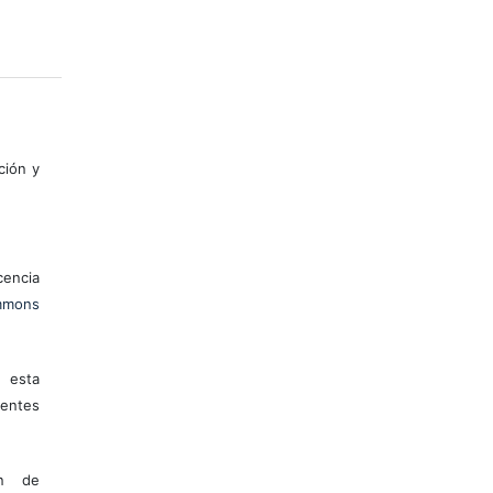
ción y
encia
mons
 esta
entes
ón de