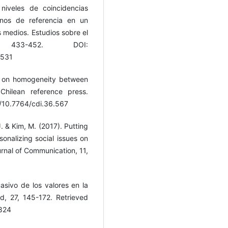
niveles de coincidencias
lenos de referencia en un
 medios. Estudios sobre el
, 433-452. DOI:
2531
y on homogeneity between
Chilean reference press.
g/10.7764/cdi.36.567
J. & Kim, M. (2017). Putting
sonalizing social issues on
urnal of Communication, 11,
sivo de los valores en la
d, 27, 145-172. Retrieved
4824