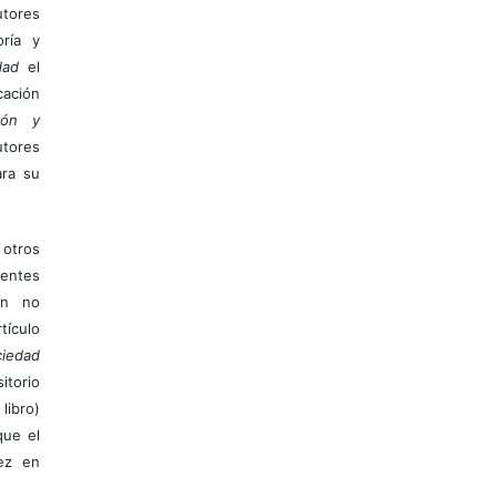
tores
ría y
dad
el
ación
ión y
utores
ara su
otros
ientes
ión no
ículo
iedad
itorio
libro)
que el
vez en