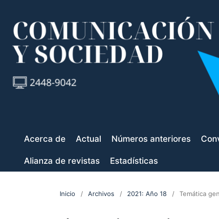
Acerca de
Actual
Números anteriores
Conv
Alianza de revistas
Estadísticas
Inicio
/
Archivos
/
2021: Año 18
/
Temática gen