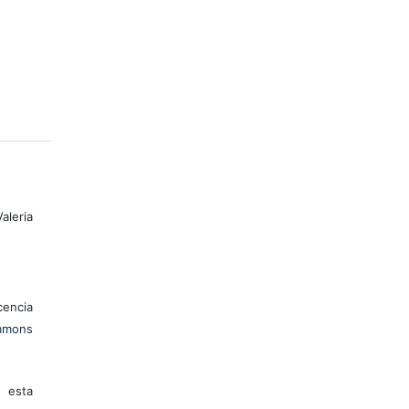
leria
encia
mons
 esta