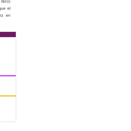
libro)
que el
vez en