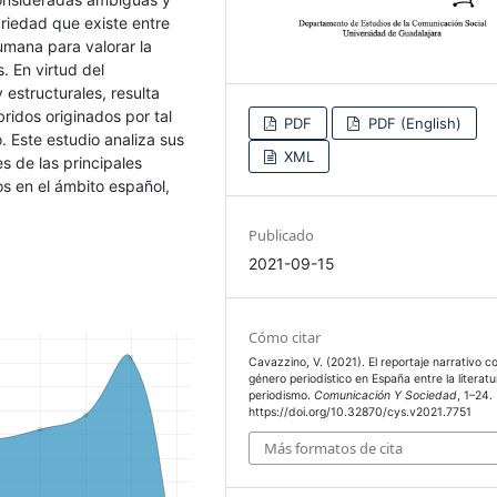
ariedad que existe entre
umana para valorar la
. En virtud del
 estructurales, resulta
ridos originados por tal
PDF
PDF (English)
. Este estudio analiza sus
XML
s de las principales
os en el ámbito español,
Publicado
2021-09-15
Cómo citar
Cavazzino, V. (2021). El reportaje narrativo 
género periodístico en España entre la literatu
periodismo.
Comunicación Y Sociedad
, 1–24.
https://doi.org/10.32870/cys.v2021.7751
Más formatos de cita