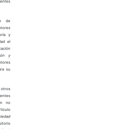
entes
ón de
tores
ría y
dad
el
ación
ión y
utores
ara su
otros
ientes
ión no
ículo
iedad
itorio