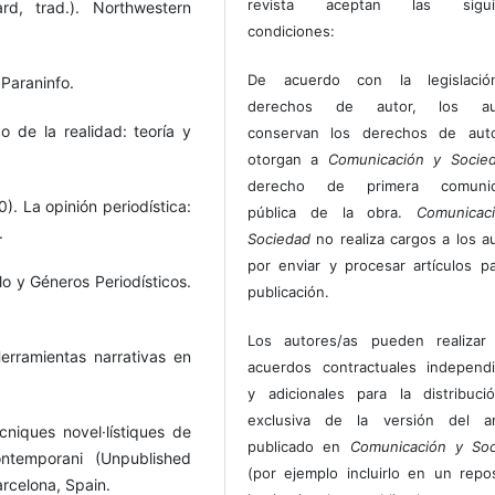
revista aceptan las sigui
rd, trad.). Northwestern
condiciones:
De acuerdo con la legislaci
 Paraninfo.
derechos de autor, los au
o de la realidad: teoría y
conservan los derechos de auto
otorgan a
Comunicación y Socie
derecho de primera comunic
). La opinión periodística:
pública de la obra.
Comunicac
.
Sociedad
no realiza cargos a los a
por enviar y procesar artículos p
lo y Géneros Periodísticos.
publicación.
Los autores/as pueden realizar 
erramientas narrativas en
acuerdos contractuales independ
y adicionales para la distribuc
exclusiva de la versión del art
ècniques novel·lístiques de
publicado en
Comunicación y Soc
ontemporani (Unpublished
(por ejemplo incluirlo en un repos
arcelona, Spain.