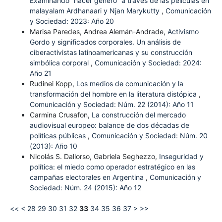
Examinando “hacer género” a través de las películas en
malayalam Ardhanaari y Njan Marykutty
,
Comunicación
y Sociedad: 2023: Año 20
Marisa Paredes, Andrea Alemán-Andrade,
Activismo
Gordo y significados corporales. Un análisis de
ciberactivistas latinoamericanas y su construcción
simbólica corporal
,
Comunicación y Sociedad: 2024:
Año 21
Rudinei Kopp,
Los medios de comunicación y la
transformación del hombre en la literatura distópica
,
Comunicación y Sociedad: Núm. 22 (2014): Año 11
Carmina Crusafon,
La construcción del mercado
audiovisual europeo: balance de dos décadas de
políticas públicas
,
Comunicación y Sociedad: Núm. 20
(2013): Año 10
Nicolás S. Dallorso, Gabriela Seghezzo,
Inseguridad y
política: el miedo como operador estratégico en las
campañas electorales en Argentina
,
Comunicación y
Sociedad: Núm. 24 (2015): Año 12
<<
<
28
29
30
31
32
33
34
35
36
37
>
>>