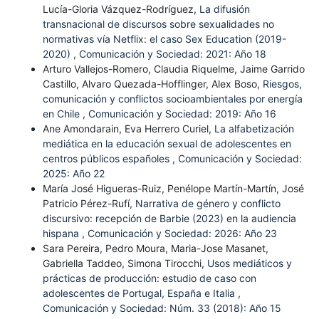
Lucía-Gloria Vázquez-Rodríguez,
La difusión
transnacional de discursos sobre sexualidades no
normativas vía Netflix: el caso Sex Education (2019-
2020)
,
Comunicación y Sociedad: 2021: Año 18
Arturo Vallejos-Romero, Claudia Riquelme, Jaime Garrido
Castillo, Alvaro Quezada-Hofflinger, Alex Boso,
Riesgos,
comunicación y conflictos socioambientales por energía
en Chile
,
Comunicación y Sociedad: 2019: Año 16
Ane Amondarain, Eva Herrero Curiel,
La alfabetización
mediática en la educación sexual de adolescentes en
centros públicos españoles
,
Comunicación y Sociedad:
2025: Año 22
María José Higueras-Ruiz, Penélope Martín-Martín, José
Patricio Pérez-Rufí,
Narrativa de género y conflicto
discursivo: recepción de Barbie (2023) en la audiencia
hispana
,
Comunicación y Sociedad: 2026: Año 23
Sara Pereira, Pedro Moura, Maria-Jose Masanet,
Gabriella Taddeo, Simona Tirocchi,
Usos mediáticos y
prácticas de producción: estudio de caso con
adolescentes de Portugal, España e Italia
,
Comunicación y Sociedad: Núm. 33 (2018): Año 15