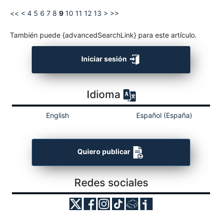
<<
<
4
5
6
7
8
9
10
11
12
13
>
>>
También puede {advancedSearchLink} para este artículo.
Iniciar sesión
Idioma
English
Español (España)
Quiero publicar
Redes sociales