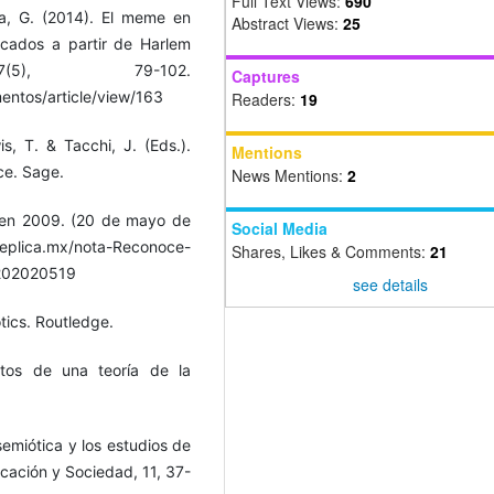
Full Text Views:
690
la, G. (2014). El meme en
Abstract Views:
25
ificados a partir de Harlem
(5), 79-102.
Captures
ntos/article/view/163
Readers:
19
wis, T. & Tacchi, J. (Eds.).
Mentions
ce. Sage.
News Mentions:
2
 en 2009. (20 de mayo de
Social Media
plica.mx/nota-Reconoce-
Shares, Likes & Comments:
21
-202020519
see details
tics. Routledge.
ntos de una teoría de la
semiótica y los estudios de
icación y Sociedad, 11, 37-