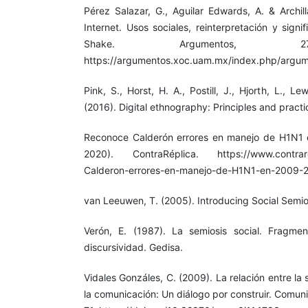
Pérez Salazar, G., Aguilar Edwards, A. & Archil
Internet. Usos sociales, reinterpretación y sign
Shake. Argumentos, 27
https://argumentos.xoc.uam.mx/index.php/argume
Pink, S., Horst, H. A., Postill, J., Hjorth, L., Le
(2016). Digital ethnography: Principles and practi
Reconoce Calderón errores en manejo de H1N1
2020). ContraRéplica. https://www.contrare
Calderon-errores-en-manejo-de-H1N1-en-2009
van Leeuwen, T. (2005). Introducing Social Semio
Verón, E. (1987). La semiosis social. Fragme
discursividad. Gedisa.
Vidales Gonzáles, C. (2009). La relación entre la 
la comunicación: Un diálogo por construir. Comun