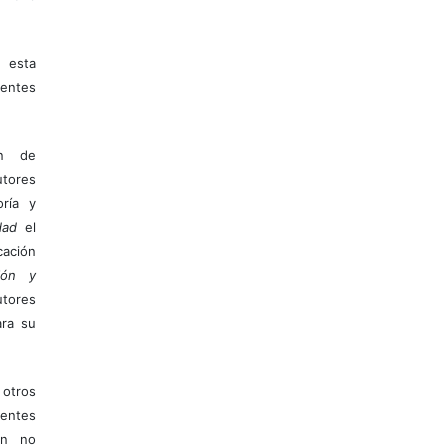
 esta
entes
ón de
tores
ría y
dad
el
ación
ión y
utores
ara su
otros
ientes
ión no