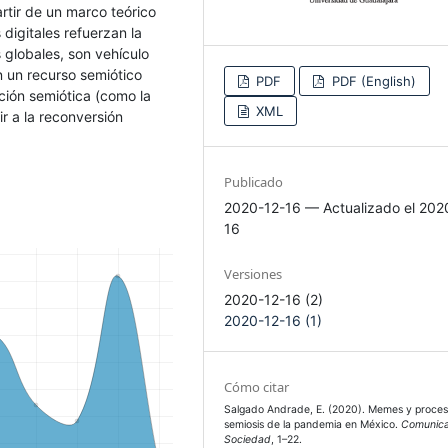
rtir de un marco teórico
 digitales refuerzan la
 globales, son vehículo
n un recurso semiótico
PDF
PDF (English)
ción semiótica (como la
XML
ir a la reconversión
”.
Publicado
2020-12-16 — Actualizado el 202
16
Versiones
2020-12-16 (2)
2020-12-16 (1)
Cómo citar
Salgado Andrade, E. (2020). Memes y proce
semiosis de la pandemia en México.
Comunica
Sociedad
, 1–22.