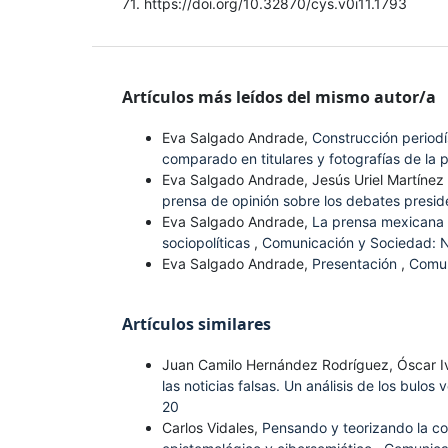
71. https://doi.org/10.32870/cys.v0i11.1793
Artículos más leídos del mismo autor/a
Eva Salgado Andrade,
Construcción periodí
comparado en titulares y fotografías de la 
Eva Salgado Andrade, Jesús Uriel Martíne
prensa de opinión sobre los debates presi
Eva Salgado Andrade,
La prensa mexicana 
sociopolíticas
,
Comunicación y Sociedad: N
Eva Salgado Andrade,
Presentación
,
Comun
Artículos similares
Juan Camilo Hernández Rodríguez, Óscar 
las noticias falsas. Un análisis de los bulo
20
Carlos Vidales,
Pensando y teorizando la com