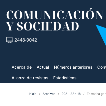
Acerca de
Actual
Números anteriores
Conv
Alianza de revistas
Estadísticas
Inicio
/
Archivos
/
2021: Año 18
/
Temática gen