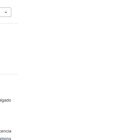
lgado
encia
mons