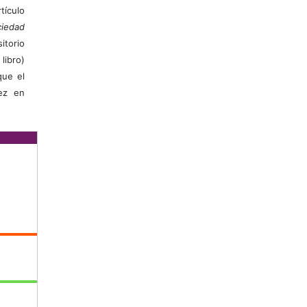
ículo
iedad
itorio
libro)
que el
vez en