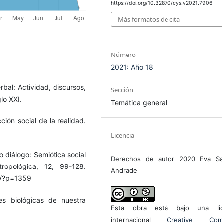
https://doi.org/10.32870/cys.v2021.7906
Más formatos de cita
Número
2021: Año 18
erbal: Actividad, discursos,
Sección
glo XXI.
Temática general
ción social de la realidad.
Licencia
 diálogo: Semiótica social
Derechos de autor 2020 Eva Sa
ropológica, 12, 99-128.
Andrade
x/?p=1359
s biológicas de nuestra
Esta obra está bajo una lic
internacional
Creative Com