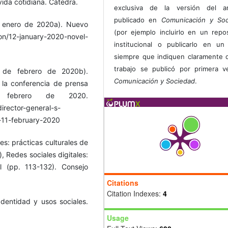
vida cotidiana. Cátedra.
exclusiva de la versión del art
publicado en
Comunicación y Soc
e enero de 2020a). Nuevo
(por ejemplo incluirlo en un repos
on/12-january-2020-novel-
institucional o publicarlo en un 
siempre que indiquen claramente 
trabajo se publicó por primera 
 de febrero de 2020b).
Comunicación y Sociedad
.
 la conferencia de prensa
febrero de 2020‎.
irector-general-s-
-11-february-2020
es: prácticas culturales de
), Redes sociales digitales:
l (pp. 113-132). Consejo
Citations
Citation Indexes:
4
Identidad y usos sociales.
Usage