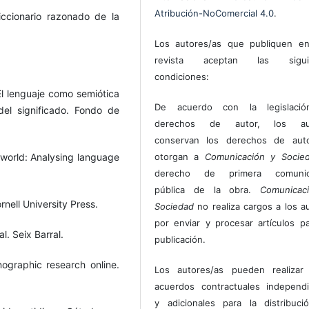
Atribución-NoComercial 4.0
.
iccionario razonado de la
Los autores/as que publiquen en
revista aceptan las sigui
condiciones:
 El lenguaje como semiótica
De acuerdo con la legislaci
 del significado. Fondo de
derechos de autor, los au
conservan los derechos de auto
 world: Analysing language
otorgan a
Comunicación y Socie
derecho de primera comunic
pública de la obra.
Comunicac
rnell University Press.
Sociedad
no realiza cargos a los a
por enviar y procesar artículos p
l. Seix Barral.
publicación.
ographic research online.
Los autores/as pueden realizar 
acuerdos contractuales independ
y adicionales para la distribuc