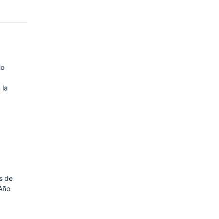
io
 la
ás de
Año