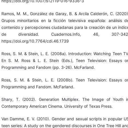
https://doi.org/10.1007/s12119-016-9336-3
Ramos, M. M., González de Garay, B. & Arcila Calderón, C. (2020)
Grupos minoritarios en la ficción televisiva española: análisis d
contenido y percepciones ciudadanas para la creación de un índic
de diversidad. Cuadernos.Info, 46, 307-342
https://doi.org/10.7764/cdi.46.1739
Ross, S. M. & Stein, L. E. (2008a). Introduction: Watching Teen TV
En S. M. Ross & L. E. Stein (Eds.), Teen Television: Essays o
Programming and Fandom (pp. 3-26). McFarland.
Ross, S. M. & Stein, L. E. (2008b). Teen Television: Essays o
Programming and Fandom. McFarland.
Shary, T. (2002). Generation Multiplex. The Image of Youth i
Contemporary American Cinema. University of Texas Press.
Van Damme, E. V. (2010). Gender and sexual scripts in popular U
teen series: A study on the gendered discourses in One Tree Hill an