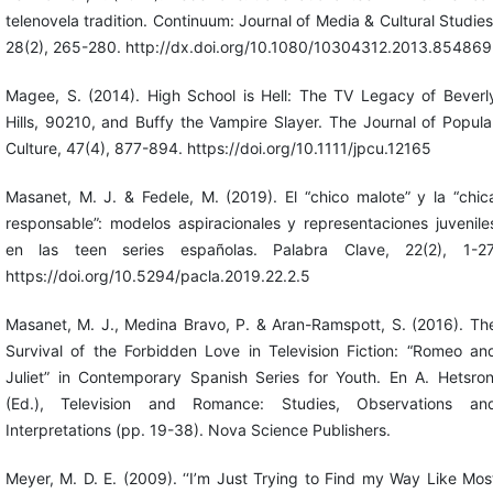
telenovela tradition. Continuum: Journal of Media & Cultural Studies
28(2), 265-280. http://dx.doi.org/10.1080/10304312.2013.854869
Magee, S. (2014). High School is Hell: The TV Legacy of Beverl
Hills, 90210, and Buffy the Vampire Slayer. The Journal of Popula
Culture, 47(4), 877-894. https://doi.org/10.1111/jpcu.12165
Masanet, M. J. & Fedele, M. (2019). El “chico malote” y la “chic
responsable”: modelos aspiracionales y representaciones juvenile
en las teen series españolas. Palabra Clave, 22(2), 1-27
https://doi.org/10.5294/pacla.2019.22.2.5
Masanet, M. J., Medina Bravo, P. & Aran-Ramspott, S. (2016). Th
Survival of the Forbidden Love in Television Fiction: “Romeo an
Juliet” in Contemporary Spanish Series for Youth. En A. Hetsron
(Ed.), Television and Romance: Studies, Observations an
Interpretations (pp. 19-38). Nova Science Publishers.
Meyer, M. D. E. (2009). ‘‘I’m Just Trying to Find my Way Like Mos