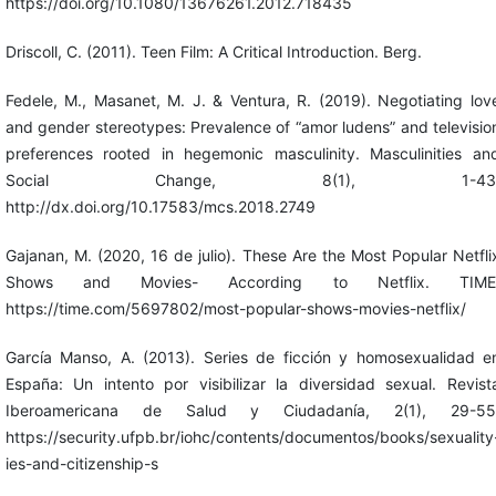
https://doi.org/10.1080/13676261.2012.718435
Driscoll, C. (2011). Teen Film: A Critical Introduction. Berg.
Fedele, M., Masanet, M. J. & Ventura, R. (2019). Negotiating lov
and gender stereotypes: Prevalence of “amor ludens” and televisio
preferences rooted in hegemonic masculinity. Masculinities an
Social Change, 8(1), 1-43
http://dx.doi.org/10.17583/mcs.2018.2749
Gajanan, M. (2020, 16 de julio). These Are the Most Popular Netfli
Shows and Movies- According to Netflix. TIME
https://time.com/5697802/most-popular-shows-movies-netflix/
García Manso, A. (2013). Series de ficción y homosexualidad e
España: Un intento por visibilizar la diversidad sexual. Revist
Iberoamericana de Salud y Ciudadanía, 2(1), 29-55
https://security.ufpb.br/iohc/contents/documentos/books/sexuality
ies-and-citizenship-s