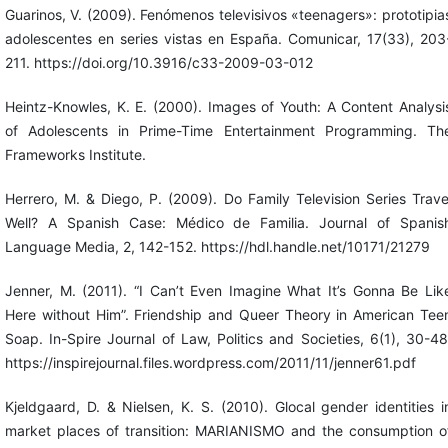
Guarinos, V. (2009). Fenómenos televisivos «teenagers»: prototipia
adolescentes en series vistas en España. Comunicar, 17(33), 203
211. https://doi.org/10.3916/c33-2009-03-012
Heintz-Knowles, K. E. (2000). Images of Youth: A Content Analysi
of Adolescents in Prime-Time Entertainment Programming. Th
Frameworks Institute.
Herrero, M. & Diego, P. (2009). Do Family Television Series Trave
Well? A Spanish Case: Médico de Familia. Journal of Spanis
Language Media, 2, 142-152. https://hdl.handle.net/10171/21279
Jenner, M. (2011). “I Can’t Even Imagine What It’s Gonna Be Lik
Here without Him”. Friendship and Queer Theory in American Tee
Soap. In-Spire Journal of Law, Politics and Societies, 6(1), 30-48
https://inspirejournal.files.wordpress.com/2011/11/jenner61.pdf
Kjeldgaard, D. & Nielsen, K. S. (2010). Glocal gender identities i
market places of transition: MARIANISMO and the consumption o