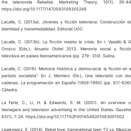
the telenovela Rebelde. Marketing Theory, 10(1), 29-44
https://doi.org/10.1177/1470593109355249
Lacalle, C. (2013a). Jóvenes y ficción televisiva: Construcción d
identidad y transmedialidad. Editorial UOC.
Lacalle, C. (2013b). La ficción resiste la crisis. En I. Vasallo & G
Orozco (Eds.), Anuario Obitel 2013. Memoria social y ficció
televisiva en países iberoamericanos (pp. 279- 310). Sulina.
Lacalle, C. (2018). Memoria histórica y democracia: la ficción en e
período socialista”. En J. Montero (Dir.), Una televisión con do
cadenas. La programación en España (1956-1990) (pp. 611-636)
Cátedra.
La Ferle, C., Li, H. & Edwards, S. M. (2001). An overview o
teenagers and television advertising in the United States. Gazette
63(1), 7-24. https://doi.org/10.1177%2F0016549201063001002
Lewkowicz, E. (2014). Rebel love: transnational teen TV vs. Mexica