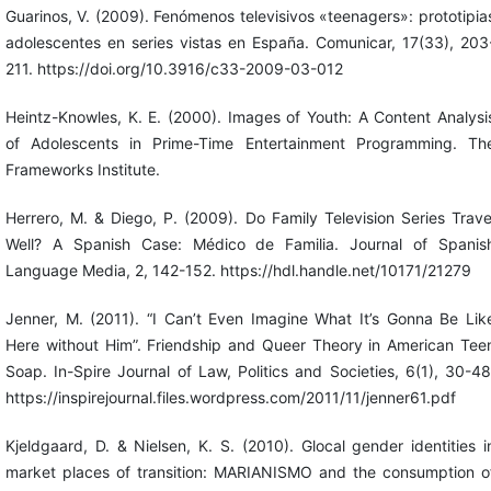
Guarinos, V. (2009). Fenómenos televisivos «teenagers»: prototipia
adolescentes en series vistas en España. Comunicar, 17(33), 203
211. https://doi.org/10.3916/c33-2009-03-012
Heintz-Knowles, K. E. (2000). Images of Youth: A Content Analysi
of Adolescents in Prime-Time Entertainment Programming. Th
Frameworks Institute.
Herrero, M. & Diego, P. (2009). Do Family Television Series Trave
Well? A Spanish Case: Médico de Familia. Journal of Spanis
Language Media, 2, 142-152. https://hdl.handle.net/10171/21279
Jenner, M. (2011). “I Can’t Even Imagine What It’s Gonna Be Lik
Here without Him”. Friendship and Queer Theory in American Tee
Soap. In-Spire Journal of Law, Politics and Societies, 6(1), 30-48
https://inspirejournal.files.wordpress.com/2011/11/jenner61.pdf
Kjeldgaard, D. & Nielsen, K. S. (2010). Glocal gender identities i
market places of transition: MARIANISMO and the consumption o