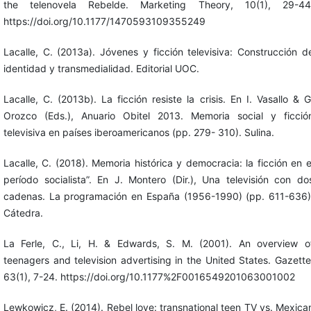
the telenovela Rebelde. Marketing Theory, 10(1), 29-44
https://doi.org/10.1177/1470593109355249
Lacalle, C. (2013a). Jóvenes y ficción televisiva: Construcción d
identidad y transmedialidad. Editorial UOC.
Lacalle, C. (2013b). La ficción resiste la crisis. En I. Vasallo & G
Orozco (Eds.), Anuario Obitel 2013. Memoria social y ficció
televisiva en países iberoamericanos (pp. 279- 310). Sulina.
Lacalle, C. (2018). Memoria histórica y democracia: la ficción en e
período socialista”. En J. Montero (Dir.), Una televisión con do
cadenas. La programación en España (1956-1990) (pp. 611-636)
Cátedra.
La Ferle, C., Li, H. & Edwards, S. M. (2001). An overview o
teenagers and television advertising in the United States. Gazette
63(1), 7-24. https://doi.org/10.1177%2F0016549201063001002
Lewkowicz, E. (2014). Rebel love: transnational teen TV vs. Mexica