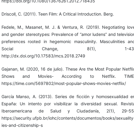
https://doi.org/10.1080/13676261.2012.718435
Driscoll, C. (2011). Teen Film: A Critical Introduction. Berg.
Fedele, M., Masanet, M. J. & Ventura, R. (2019). Negotiating lov
and gender stereotypes: Prevalence of “amor ludens” and televisio
preferences rooted in hegemonic masculinity. Masculinities an
Social Change, 8(1), 1-43
http://dx.doi.org/10.17583/mcs.2018.2749
Gajanan, M. (2020, 16 de julio). These Are the Most Popular Netfli
Shows and Movies- According to Netflix. TIME
https://time.com/5697802/most-popular-shows-movies-netflix/
García Manso, A. (2013). Series de ficción y homosexualidad e
España: Un intento por visibilizar la diversidad sexual. Revist
Iberoamericana de Salud y Ciudadanía, 2(1), 29-55
https://security.ufpb.br/iohc/contents/documentos/books/sexuality
ies-and-citizenship-s