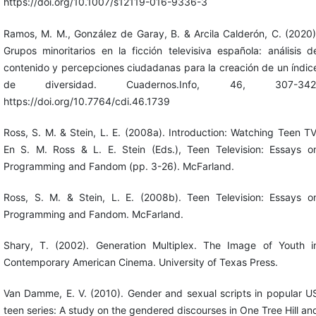
https://doi.org/10.1007/s12119-016-9336-3
Ramos, M. M., González de Garay, B. & Arcila Calderón, C. (2020)
Grupos minoritarios en la ficción televisiva española: análisis d
contenido y percepciones ciudadanas para la creación de un índic
de diversidad. Cuadernos.Info, 46, 307-342
https://doi.org/10.7764/cdi.46.1739
Ross, S. M. & Stein, L. E. (2008a). Introduction: Watching Teen TV
En S. M. Ross & L. E. Stein (Eds.), Teen Television: Essays o
Programming and Fandom (pp. 3-26). McFarland.
Ross, S. M. & Stein, L. E. (2008b). Teen Television: Essays o
Programming and Fandom. McFarland.
Shary, T. (2002). Generation Multiplex. The Image of Youth i
Contemporary American Cinema. University of Texas Press.
Van Damme, E. V. (2010). Gender and sexual scripts in popular U
teen series: A study on the gendered discourses in One Tree Hill an