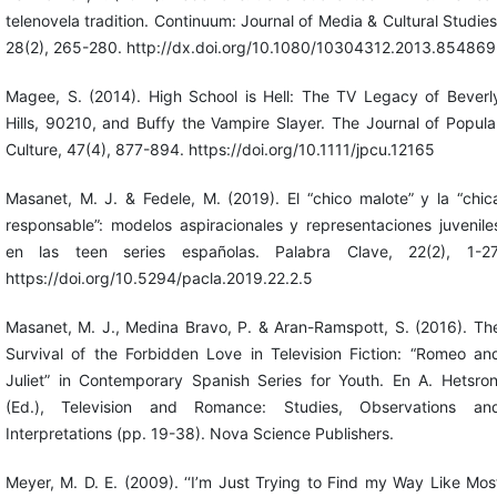
telenovela tradition. Continuum: Journal of Media & Cultural Studies
28(2), 265-280. http://dx.doi.org/10.1080/10304312.2013.854869
Magee, S. (2014). High School is Hell: The TV Legacy of Beverl
Hills, 90210, and Buffy the Vampire Slayer. The Journal of Popula
Culture, 47(4), 877-894. https://doi.org/10.1111/jpcu.12165
Masanet, M. J. & Fedele, M. (2019). El “chico malote” y la “chic
responsable”: modelos aspiracionales y representaciones juvenile
en las teen series españolas. Palabra Clave, 22(2), 1-27
https://doi.org/10.5294/pacla.2019.22.2.5
Masanet, M. J., Medina Bravo, P. & Aran-Ramspott, S. (2016). Th
Survival of the Forbidden Love in Television Fiction: “Romeo an
Juliet” in Contemporary Spanish Series for Youth. En A. Hetsron
(Ed.), Television and Romance: Studies, Observations an
Interpretations (pp. 19-38). Nova Science Publishers.
Meyer, M. D. E. (2009). ‘‘I’m Just Trying to Find my Way Like Mos