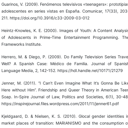
Guarinos, V. (2009). Fenómenos televisivos «teenagers»: prototipia
adolescentes en series vistas en España. Comunicar, 17(33), 203
211. https://doi.org/10.3916/c33-2009-03-012
Heintz-Knowles, K. E. (2000). Images of Youth: A Content Analysi
of Adolescents in Prime-Time Entertainment Programming. Th
Frameworks Institute.
Herrero, M. & Diego, P. (2009). Do Family Television Series Trave
Well? A Spanish Case: Médico de Familia. Journal of Spanis
Language Media, 2, 142-152. https://hdl.handle.net/10171/21279
Jenner, M. (2011). “I Can’t Even Imagine What It’s Gonna Be Lik
Here without Him”. Friendship and Queer Theory in American Tee
Soap. In-Spire Journal of Law, Politics and Societies, 6(1), 30-48
https://inspirejournal.files.wordpress.com/2011/11/jenner61.pdf
Kjeldgaard, D. & Nielsen, K. S. (2010). Glocal gender identities i
market places of transition: MARIANISMO and the consumption o