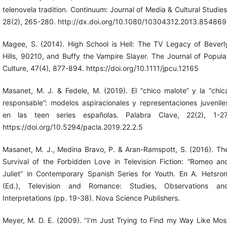
telenovela tradition. Continuum: Journal of Media & Cultural Studies
28(2), 265-280. http://dx.doi.org/10.1080/10304312.2013.854869
Magee, S. (2014). High School is Hell: The TV Legacy of Beverl
Hills, 90210, and Buffy the Vampire Slayer. The Journal of Popula
Culture, 47(4), 877-894. https://doi.org/10.1111/jpcu.12165
Masanet, M. J. & Fedele, M. (2019). El “chico malote” y la “chic
responsable”: modelos aspiracionales y representaciones juvenile
en las teen series españolas. Palabra Clave, 22(2), 1-27
https://doi.org/10.5294/pacla.2019.22.2.5
Masanet, M. J., Medina Bravo, P. & Aran-Ramspott, S. (2016). Th
Survival of the Forbidden Love in Television Fiction: “Romeo an
Juliet” in Contemporary Spanish Series for Youth. En A. Hetsron
(Ed.), Television and Romance: Studies, Observations an
Interpretations (pp. 19-38). Nova Science Publishers.
Meyer, M. D. E. (2009). ‘‘I’m Just Trying to Find my Way Like Mos