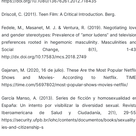
https://doi.org/10.1080/13676261.2012.718435
Driscoll, C. (2011). Teen Film: A Critical Introduction. Berg.
Fedele, M., Masanet, M. J. & Ventura, R. (2019). Negotiating lov
and gender stereotypes: Prevalence of “amor ludens” and televisio
preferences rooted in hegemonic masculinity. Masculinities an
Social Change, 8(1), 1-43
http://dx.doi.org/10.17583/mcs.2018.2749
Gajanan, M. (2020, 16 de julio). These Are the Most Popular Netfli
Shows and Movies- According to Netflix. TIME
https://time.com/5697802/most-popular-shows-movies-netflix/
García Manso, A. (2013). Series de ficción y homosexualidad e
España: Un intento por visibilizar la diversidad sexual. Revist
Iberoamericana de Salud y Ciudadanía, 2(1), 29-55
https://security.ufpb.br/iohc/contents/documentos/books/sexuality
ies-and-citizenship-s