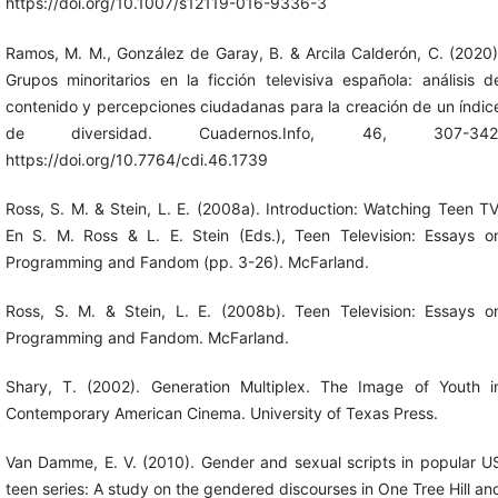
https://doi.org/10.1007/s12119-016-9336-3
Ramos, M. M., González de Garay, B. & Arcila Calderón, C. (2020)
Grupos minoritarios en la ficción televisiva española: análisis d
contenido y percepciones ciudadanas para la creación de un índic
de diversidad. Cuadernos.Info, 46, 307-342
https://doi.org/10.7764/cdi.46.1739
Ross, S. M. & Stein, L. E. (2008a). Introduction: Watching Teen TV
En S. M. Ross & L. E. Stein (Eds.), Teen Television: Essays o
Programming and Fandom (pp. 3-26). McFarland.
Ross, S. M. & Stein, L. E. (2008b). Teen Television: Essays o
Programming and Fandom. McFarland.
Shary, T. (2002). Generation Multiplex. The Image of Youth i
Contemporary American Cinema. University of Texas Press.
Van Damme, E. V. (2010). Gender and sexual scripts in popular U
teen series: A study on the gendered discourses in One Tree Hill an