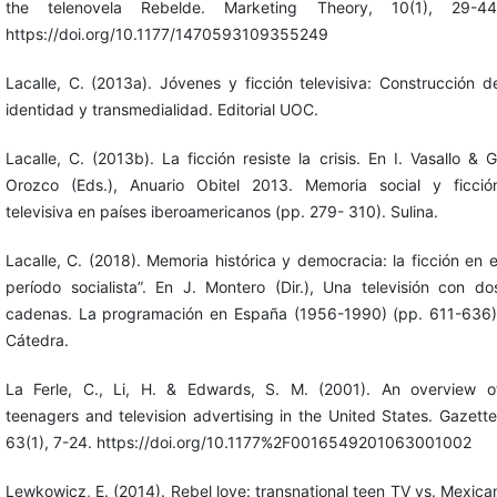
the telenovela Rebelde. Marketing Theory, 10(1), 29-44
https://doi.org/10.1177/1470593109355249
Lacalle, C. (2013a). Jóvenes y ficción televisiva: Construcción d
identidad y transmedialidad. Editorial UOC.
Lacalle, C. (2013b). La ficción resiste la crisis. En I. Vasallo & G
Orozco (Eds.), Anuario Obitel 2013. Memoria social y ficció
televisiva en países iberoamericanos (pp. 279- 310). Sulina.
Lacalle, C. (2018). Memoria histórica y democracia: la ficción en e
período socialista”. En J. Montero (Dir.), Una televisión con do
cadenas. La programación en España (1956-1990) (pp. 611-636)
Cátedra.
La Ferle, C., Li, H. & Edwards, S. M. (2001). An overview o
teenagers and television advertising in the United States. Gazette
63(1), 7-24. https://doi.org/10.1177%2F0016549201063001002
Lewkowicz, E. (2014). Rebel love: transnational teen TV vs. Mexica