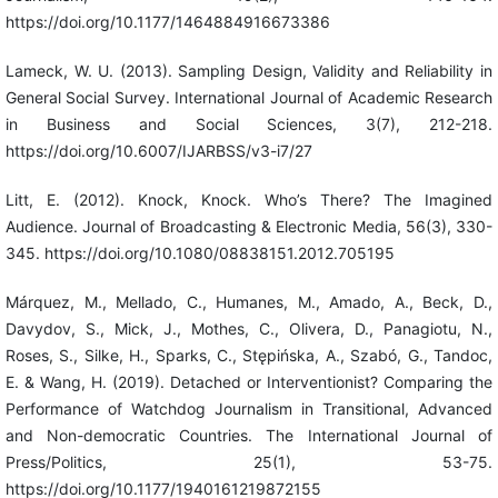
https://doi.org/10.1177/1464884916673386
Lameck, W. U. (2013). Sampling Design, Validity and Reliability in
General Social Survey. International Journal of Academic Research
in Business and Social Sciences, 3(7), 212-218.
https://doi.org/10.6007/IJARBSS/v3-i7/27
Litt, E. (2012). Knock, Knock. Who’s There? The Imagined
Audience. Journal of Broadcasting & Electronic Media, 56(3), 330-
345. https://doi.org/10.1080/08838151.2012.705195
Márquez, M., Mellado, C., Humanes, M., Amado, A., Beck, D.,
Davydov, S., Mick, J., Mothes, C., Olivera, D., Panagiotu, N.,
Roses, S., Silke, H., Sparks, C., Stępińska, A., Szabó, G., Tandoc,
E. & Wang, H. (2019). Detached or Interventionist? Comparing the
Performance of Watchdog Journalism in Transitional, Advanced
and Non-democratic Countries. The International Journal of
Press/Politics, 25(1), 53-75.
https://doi.org/10.1177/1940161219872155