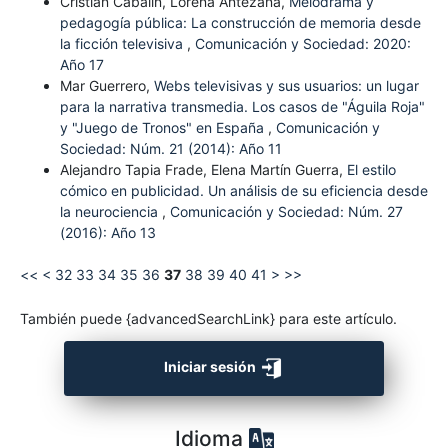
Cristian Cabalin, Lorena Antezana,
Melodrama y
pedagogía pública: La construcción de memoria desde
la ficción televisiva
,
Comunicación y Sociedad: 2020:
Año 17
Mar Guerrero,
Webs televisivas y sus usuarios: un lugar
para la narrativa transmedia. Los casos de "Águila Roja"
y "Juego de Tronos" en España
,
Comunicación y
Sociedad: Núm. 21 (2014): Año 11
Alejandro Tapia Frade, Elena Martín Guerra,
El estilo
cómico en publicidad. Un análisis de su eficiencia desde
la neurociencia
,
Comunicación y Sociedad: Núm. 27
(2016): Año 13
<<
<
32
33
34
35
36
37
38
39
40
41
>
>>
También puede {advancedSearchLink} para este artículo.
Iniciar sesión
Idioma