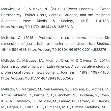
Marwick, A. E. & boyd, d. (2011). I Tweet Honestly, I Tweet
Passionately: Twitter Users, Context Collapse, and the Imagined
Audience. New Media & Society, 13(1), 114-133.
https://doi.org/10.1177/1461444810365313
Mellado, C. (2015). Professional roles in news content: Six
dimensions of journalistic role performance. Journalism Studies,
16(4), 596-614. https://doi.org/10.1080/1461670X.2014.922276
Mellado, C., Márquez, M., Mick, J., Oller, M. & Olivera, D. (2017).
Journalistic performance in Latin America: A comparative study of
professional roles in news content. Journalism, 18(9), 1087-1106.
https://doi.org/10.1177/1464884916657509
Mellado, C., Márquez, M., Van Leuven, S., Jackson, D., Mothes, C.,
Arcila-Calderón, C., Berthaut, J., Blanchett, N., Boudana, S., Chen,
K. Y. N., Davydov, S., De Maio, M., Fahmy, N., Ferrero, M., Garcés,
M., Hagen, L., Hallin, D. C., Humanes, M. L., Himma-Kadakas,. M. …