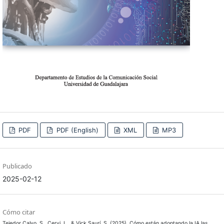
PDF
PDF (English)
XML
MP3
Publicado
2025-02-12
Cómo citar
Tejedor Calvo, S., Cervi, L., & Vick Saurí, S. (2025). Cómo están adoptando la IA las