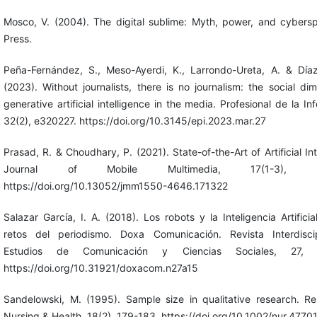
Mosco, V. (2004). The digital sublime: Myth, power, and cybers
Press.
Peña-Fernández, S., Meso-Ayerdi, K., Larrondo-Ureta, A. & Díaz
(2023). Without journalists, there is no journalism: the social di
generative artificial intelligence in the media. Profesional de la In
32(2), e320227. https://doi.org/10.3145/epi.2023.mar.27
Prasad, R. & Choudhary, P. (2021). State-of-the-Art of Artificial Int
Journal of Mobile Multimedia, 17(1-3), 42
https://doi.org/10.13052/jmm1550-4646.171322
Salazar García, I. A. (2018). Los robots y la Inteligencia Artifici
retos del periodismo. Doxa Comunicación. Revista Interdisci
Estudios de Comunicación y Ciencias Sociales, 27, 
https://doi.org/10.31921/doxacom.n27a15
Sandelowski, M. (1995). Sample size in qualitative research. Re
Nursing & Health, 18(2), 179-183. https://doi.org/10.1002/nur.477