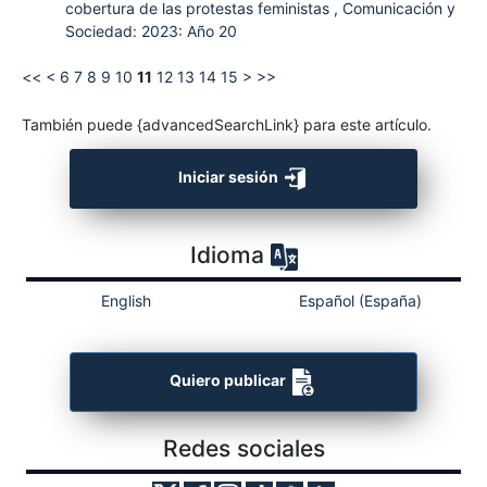
cobertura de las protestas feministas
,
Comunicación y
Sociedad: 2023: Año 20
<<
<
6
7
8
9
10
11
12
13
14
15
>
>>
También puede {advancedSearchLink} para este artículo.
Iniciar sesión
Idioma
English
Español (España)
Quiero publicar
Redes sociales