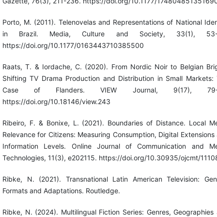
Gazette, 76(3), 211-236. https://doi.org/10.1177/17480485135169
Porto, M. (2011). Telenovelas and Representations of National Iden
in Brazil. Media, Culture and Society, 33(1), 53-
https://doi.org/10.1177/0163443710385500
Raats, T. & Iordache, C. (2020). From Nordic Noir to Belgian Bri
Shifting TV Drama Production and Distribution in Small Markets:
Case of Flanders. VIEW Journal, 9(17), 79-
https://doi.org/10.18146/view.243
Ribeiro, F. & Bonixe, L. (2021). Boundaries of Distance. Local M
Relevance for Citizens: Measuring Consumption, Digital Extensions
Information Levels. Online Journal of Communication and M
Technologies, 11(3), e202115. https://doi.org/10.30935/ojcmt/1110
Ribke, N. (2021). Transnational Latin American Television: Gen
Formats and Adaptations. Routledge.
Ribke, N. (2024). Multilingual Fiction Series: Genres, Geographies