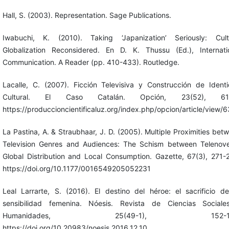
Hall, S. (2003). Representation. Sage Publications.
Iwabuchi, K. (2010). Taking ‘Japanization’ Seriously: Cult
Globalization Reconsidered. En D. K. Thussu (Ed.), Internati
Communication. A Reader (pp. 410-433). Routledge.
Lacalle, C. (2007). Ficción Televisiva y Construcción de Ident
Cultural. El Caso Catalán. Opción, 23(52), 61-
https://produccioncientificaluz.org/index.php/opcion/article/view/
La Pastina, A. & Straubhaar, J. D. (2005). Multiple Proximities bet
Television Genres and Audiences: The Schism between Telenove
Global Distribution and Local Consumption. Gazette, 67(3), 271-
https://doi.org/10.1177/0016549205052231
Leal Larrarte, S. (2016). El destino del héroe: el sacrificio d
sensibilidad femenina. Nóesis. Revista de Ciencias Social
Humanidades, 25(49-1), 152-16
https://doi.org/10.20983/noesis.2016.12.10