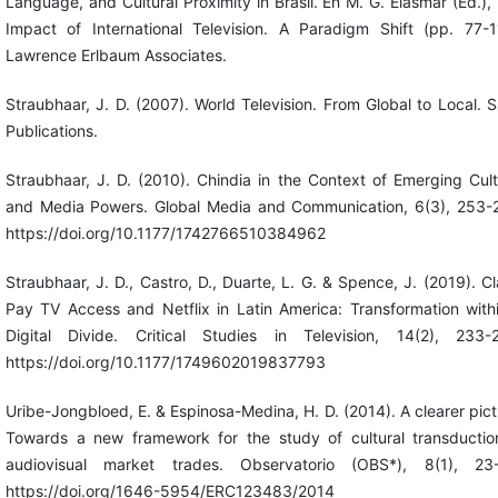
Language, and Cultural Proximity in Brasil. En M. G. Elasmar (Ed.),
Impact of International Television. A Paradigm Shift (pp. 77-1
Lawrence Erlbaum Associates.
Straubhaar, J. D. (2007). World Television. From Global to Local. 
Publications.
Straubhaar, J. D. (2010). Chindia in the Context of Emerging Cult
and Media Powers. Global Media and Communication, 6(3), 253-
https://doi.org/10.1177/1742766510384962
Straubhaar, J. D., Castro, D., Duarte, L. G. & Spence, J. (2019). Cl
Pay TV Access and Netflix in Latin America: Transformation with
Digital Divide. Critical Studies in Television, 14(2), 233-
https://doi.org/10.1177/1749602019837793
Uribe-Jongbloed, E. & Espinosa-Medina, H. D. (2014). A clearer pict
Towards a new framework for the study of cultural transductio
audiovisual market trades. Observatorio (OBS*), 8(1), 23
https://doi.org/1646-5954/ERC123483/2014