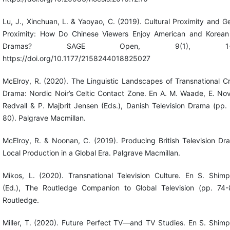
Lu, J., Xinchuan, L. & Yaoyao, C. (2019). Cultural Proximity and G
Proximity: How Do Chinese Viewers Enjoy American and Korea
Dramas? SAGE Open, 9(1), 1-1
https://doi.org/10.1177/2158244018825027
McElroy, R. (2020). The Linguistic Landscapes of Transnational C
Drama: Nordic Noir’s Celtic Contact Zone. En A. M. Waade, E. No
Redvall & P. Majbrit Jensen (Eds.), Danish Television Drama (pp.
80). Palgrave Macmillan.
McElroy, R. & Noonan, C. (2019). Producing British Television Dr
Local Production in a Global Era. Palgrave Macmillan.
Mikos, L. (2020). Transnational Television Culture. En S. Shim
(Ed.), The Routledge Companion to Global Television (pp. 74-
Routledge.
Miller, T. (2020). Future Perfect TV—and TV Studies. En S. Shim