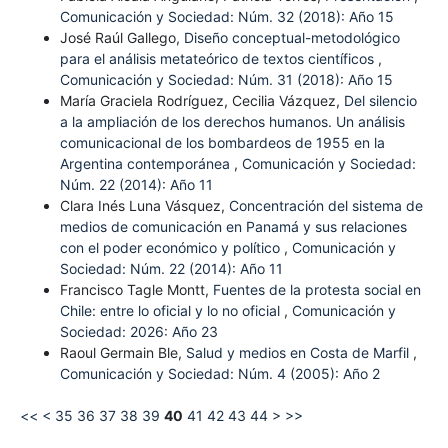
Comunicación y Sociedad: Núm. 32 (2018): Año 15
José Raúl Gallego,
Diseño conceptual-metodológico
para el análisis metateórico de textos científicos
,
Comunicación y Sociedad: Núm. 31 (2018): Año 15
María Graciela Rodríguez, Cecilia Vázquez,
Del silencio
a la ampliación de los derechos humanos. Un análisis
comunicacional de los bombardeos de 1955 en la
Argentina contemporánea
,
Comunicación y Sociedad:
Núm. 22 (2014): Año 11
Clara Inés Luna Vásquez,
Concentración del sistema de
medios de comunicación en Panamá y sus relaciones
con el poder económico y político
,
Comunicación y
Sociedad: Núm. 22 (2014): Año 11
Francisco Tagle Montt,
Fuentes de la protesta social en
Chile: entre lo oficial y lo no oficial
,
Comunicación y
Sociedad: 2026: Año 23
Raoul Germain Ble,
Salud y medios en Costa de Marfil
,
Comunicación y Sociedad: Núm. 4 (2005): Año 2
<<
<
35
36
37
38
39
40
41
42
43
44
>
>>