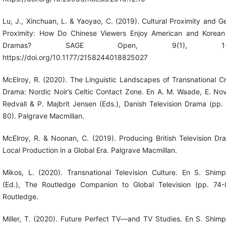
Lu, J., Xinchuan, L. & Yaoyao, C. (2019). Cultural Proximity and G
Proximity: How Do Chinese Viewers Enjoy American and Korea
Dramas? SAGE Open, 9(1), 1-1
https://doi.org/10.1177/2158244018825027
McElroy, R. (2020). The Linguistic Landscapes of Transnational C
Drama: Nordic Noir’s Celtic Contact Zone. En A. M. Waade, E. No
Redvall & P. Majbrit Jensen (Eds.), Danish Television Drama (pp.
80). Palgrave Macmillan.
McElroy, R. & Noonan, C. (2019). Producing British Television Dr
Local Production in a Global Era. Palgrave Macmillan.
Mikos, L. (2020). Transnational Television Culture. En S. Shim
(Ed.), The Routledge Companion to Global Television (pp. 74-
Routledge.
Miller, T. (2020). Future Perfect TV—and TV Studies. En S. Shim