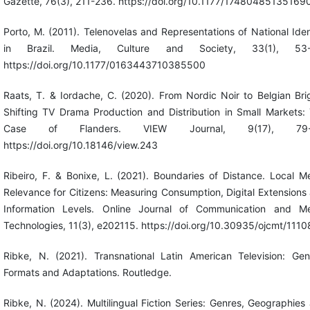
Gazette, 76(3), 211-236. https://doi.org/10.1177/17480485135169
Porto, M. (2011). Telenovelas and Representations of National Iden
in Brazil. Media, Culture and Society, 33(1), 53-
https://doi.org/10.1177/0163443710385500
Raats, T. & Iordache, C. (2020). From Nordic Noir to Belgian Bri
Shifting TV Drama Production and Distribution in Small Markets:
Case of Flanders. VIEW Journal, 9(17), 79-
https://doi.org/10.18146/view.243
Ribeiro, F. & Bonixe, L. (2021). Boundaries of Distance. Local M
Relevance for Citizens: Measuring Consumption, Digital Extensions
Information Levels. Online Journal of Communication and M
Technologies, 11(3), e202115. https://doi.org/10.30935/ojcmt/1110
Ribke, N. (2021). Transnational Latin American Television: Gen
Formats and Adaptations. Routledge.
Ribke, N. (2024). Multilingual Fiction Series: Genres, Geographies