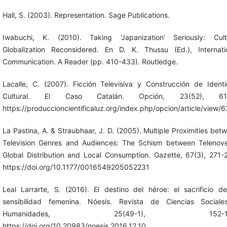
Hall, S. (2003). Representation. Sage Publications.
Iwabuchi, K. (2010). Taking ‘Japanization’ Seriously: Cult
Globalization Reconsidered. En D. K. Thussu (Ed.), Internati
Communication. A Reader (pp. 410-433). Routledge.
Lacalle, C. (2007). Ficción Televisiva y Construcción de Ident
Cultural. El Caso Catalán. Opción, 23(52), 61-
https://produccioncientificaluz.org/index.php/opcion/article/view/
La Pastina, A. & Straubhaar, J. D. (2005). Multiple Proximities bet
Television Genres and Audiences: The Schism between Telenove
Global Distribution and Local Consumption. Gazette, 67(3), 271-
https://doi.org/10.1177/0016549205052231
Leal Larrarte, S. (2016). El destino del héroe: el sacrificio d
sensibilidad femenina. Nóesis. Revista de Ciencias Social
Humanidades, 25(49-1), 152-16
https://doi.org/10.20983/noesis.2016.12.10