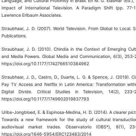
Language, and Cultural Proximity in Brasil. En M. G. Elasmar (Ed.),
Impact of International Television. A Paradigm Shift (pp. 77-1
Lawrence Erlbaum Associates.
Straubhaar, J. D. (2007). World Television. From Global to Local. 
Publications.
Straubhaar, J. D. (2010). Chindia in the Context of Emerging Cult
and Media Powers. Global Media and Communication, 6(3), 253-
https://doi.org/10.1177/1742766510384962
Straubhaar, J. D., Castro, D., Duarte, L. G. & Spence, J. (2019). Cl
Pay TV Access and Netflix in Latin America: Transformation with
Digital Divide. Critical Studies in Television, 14(2), 233-
https://doi.org/10.1177/1749602019837793
Uribe-Jongbloed, E. & Espinosa-Medina, H. D. (2014). A clearer pict
Towards a new framework for the study of cultural transductio
audiovisual market trades. Observatorio (OBS*), 8(1), 23
https://doi.org/1646-5954/ERC123483/2014