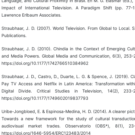
Language, and Cultural Proximity in Brasil. En M. G. Elasmar (Ed.),
Impact of International Television. A Paradigm Shift (pp. 77-1
Lawrence Erlbaum Associates.
Straubhaar, J. D. (2007). World Television. From Global to Local. 
Publications.
Straubhaar, J. D. (2010). Chindia in the Context of Emerging Cult
and Media Powers. Global Media and Communication, 6(3), 253-
https://doi.org/10.1177/1742766510384962
Straubhaar, J. D., Castro, D., Duarte, L. G. & Spence, J. (2019). Cl
Pay TV Access and Netflix in Latin America: Transformation with
Digital Divide. Critical Studies in Television, 14(2), 233-
https://doi.org/10.1177/1749602019837793
Uribe-Jongbloed, E. & Espinosa-Medina, H. D. (2014). A clearer pict
Towards a new framework for the study of cultural transductio
audiovisual market trades. Observatorio (OBS*), 8(1), 23
https://doi.org/1646-5954/ERC123483/2014