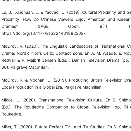
Lu, J., Xinchuan, L. & Yaoyao, C. (2019). Cultural Proximity and G
Proximity: How Do Chinese Viewers Enjoy American and Korea
Dramas? SAGE Open, 9(1), 1-1
https://doi.org/10.1177/2158244018825027
McElroy, R. (2020). The Linguistic Landscapes of Transnational C
Drama: Nordic Noir’s Celtic Contact Zone. En A. M. Waade, E. No
Redvall & P. Majbrit Jensen (Eds.), Danish Television Drama (pp.
80). Palgrave Macmillan.
McElroy, R. & Noonan, C. (2019). Producing British Television Dr
Local Production in a Global Era. Palgrave Macmillan.
Mikos, L. (2020). Transnational Television Culture. En S. Shim
(Ed.), The Routledge Companion to Global Television (pp. 74-
Routledge.
Miller, T. (2020). Future Perfect TV—and TV Studies. En S. Shim