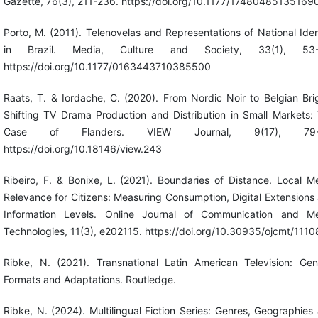
Gazette, 76(3), 211-236. https://doi.org/10.1177/17480485135169
Porto, M. (2011). Telenovelas and Representations of National Iden
in Brazil. Media, Culture and Society, 33(1), 53-
https://doi.org/10.1177/0163443710385500
Raats, T. & Iordache, C. (2020). From Nordic Noir to Belgian Bri
Shifting TV Drama Production and Distribution in Small Markets:
Case of Flanders. VIEW Journal, 9(17), 79-
https://doi.org/10.18146/view.243
Ribeiro, F. & Bonixe, L. (2021). Boundaries of Distance. Local M
Relevance for Citizens: Measuring Consumption, Digital Extensions
Information Levels. Online Journal of Communication and M
Technologies, 11(3), e202115. https://doi.org/10.30935/ojcmt/1110
Ribke, N. (2021). Transnational Latin American Television: Gen
Formats and Adaptations. Routledge.
Ribke, N. (2024). Multilingual Fiction Series: Genres, Geographies