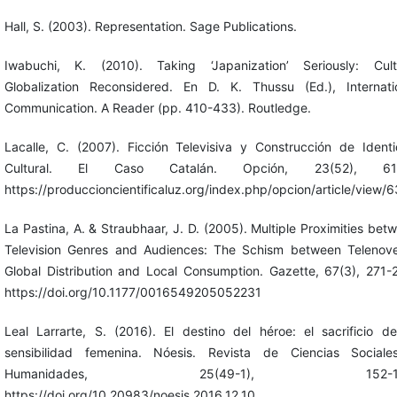
Hall, S. (2003). Representation. Sage Publications.
Iwabuchi, K. (2010). Taking ‘Japanization’ Seriously: Cult
Globalization Reconsidered. En D. K. Thussu (Ed.), Internati
Communication. A Reader (pp. 410-433). Routledge.
Lacalle, C. (2007). Ficción Televisiva y Construcción de Ident
Cultural. El Caso Catalán. Opción, 23(52), 61-
https://produccioncientificaluz.org/index.php/opcion/article/view/
La Pastina, A. & Straubhaar, J. D. (2005). Multiple Proximities bet
Television Genres and Audiences: The Schism between Telenove
Global Distribution and Local Consumption. Gazette, 67(3), 271-
https://doi.org/10.1177/0016549205052231
Leal Larrarte, S. (2016). El destino del héroe: el sacrificio d
sensibilidad femenina. Nóesis. Revista de Ciencias Social
Humanidades, 25(49-1), 152-16
https://doi.org/10.20983/noesis.2016.12.10