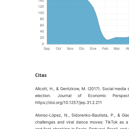
Citas
Allcott, H., & Gentzkow, M. (2017). Social media
election. Journal of Economic Perspect
https://doi.org/10.1257/jep.31.2.211
Alonso-López, N., Sidorenko-Bautista, P., & Gia
challenges and viral dance moves: TikTok as a v
and fact-checking in Spain, Portugal, Brazil, and