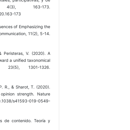
O, 4(3), 163-173.
020.163-173
uences of Emphasizing the
ommunication, 11(2), 5-14.
 & Peristeras, V. (2020). A
oward a unified taxonomical
23(5), 1301-1326.
. R., & Sharot, T. (2020).
 opinion strength. Nature
/10.1038/s41593-019-0549-
is de contenido. Teoría y