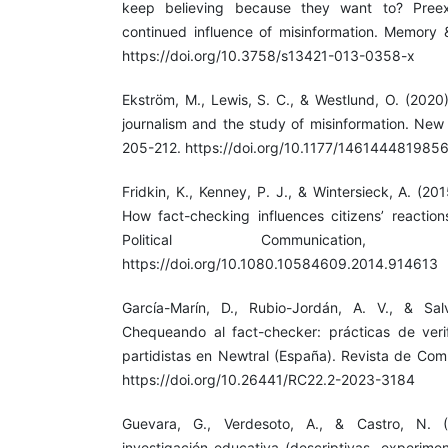
keep believing because they want to? Preexi
continued influence of misinformation. Memory 
https://doi.org/10.3758/s13421-013-0358-x
Ekström, M., Lewis, S. C., & Westlund, O. (2020)
journalism and the study of misinformation. New
205-212. https://doi.org/10.1177/146144481985
Fridkin, K., Kenney, P. J., & Wintersieck, A. (2015)
How fact-checking influences citizens’ reaction
Political Communication,
https://doi.org/10.1080.10584609.2014.914613
García-Marín, D., Rubio-Jordán, A. V., & Salv
Chequeando al fact-checker: prácticas de verif
partidistas en Newtral (España). Revista de Com
https://doi.org/10.26441/RC22.2-2023-3184
Guevara, G., Verdesoto, A., & Castro, N. 
investigación educativa (descriptivas, experimen