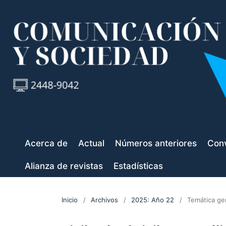
Acerca de
Actual
Números anteriores
Conv
Alianza de revistas
Estadísticas
Inicio
/
Archivos
/
2025: Año 22
/
Temática ge