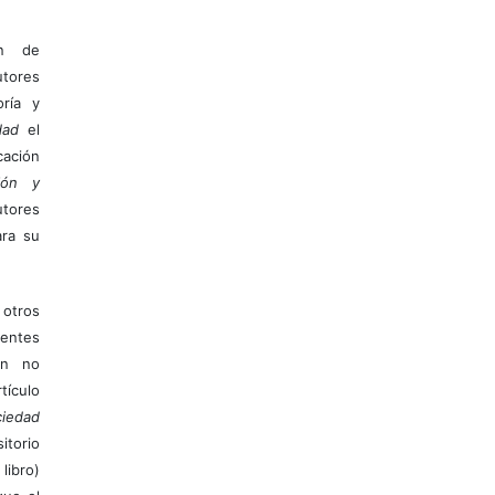
ón de
tores
ría y
dad
el
ación
ión y
utores
ara su
otros
ientes
ión no
ículo
iedad
itorio
libro)