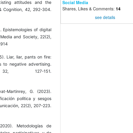
Social Media
sting attitudes and the
Shares, Likes & Comments:
14
& Cognition, 42, 292-304.
see details
. Epistemologies of digital
 Media and Society, 22(2),
6914
. Liar, liar, pants on fire:
s to negative advertising.
 32, 127-151.
at-Martinrey, G. (2023).
icación política y sesgos
unicación, 22(2), 207-223.
(2020). Metodologías de
tales, participativas, y de