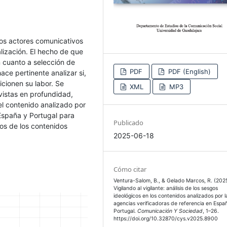
os actores comunicativos
lización. El hecho de que
n cuanto a selección de
PDF
PDF (English)
ace pertinente analizar si,
cionen su labor. Se
XML
MP3
vistas en profundidad,
el contenido analizado por
 España y Portugal para
Publicado
cos de los contenidos
2025-06-18
Cómo citar
Ventura-Salom, B., & Gelado Marcos, R. (2025
Vigilando al vigilante: análisis de los sesgos
ideológicos en los contenidos analizados por l
agencias verificadoras de referencia en Espa
Portugal.
Comunicación Y Sociedad
, 1–26.
https://doi.org/10.32870/cys.v2025.8900