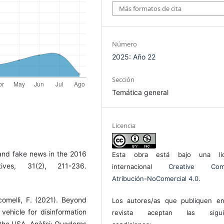
Más formatos de cita
Número
2025: Año 22
Sección
Temática general
Licencia
 and fake news in the 2016
Esta obra está bajo una lic
ives, 31(2), 211-236.
internacional
Creative Com
Atribución-NoComercial 4.0
.
comelli, F. (2021). Beyond
Los autores/as que publiquen en
ehicle for disinformation
revista aceptan las sigui
 the USA. Anàlisi: Quaderns