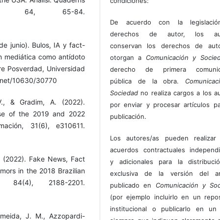
condiciones:
a, 64, 65-84.
De acuerdo con la legislaci
derechos de autor, los au
e junio). Bulos, IA y fact-
conservan los derechos de auto
n mediática como antídoto
otorgan a
Comunicación y Socie
re Posverdad, Universidad
derecho de primera comunic
e.net/10630/30770
pública de la obra.
Comunicac
Sociedad
no realiza cargos a los a
 V., & Gradim, A. (2022).
por enviar y procesar artículos p
ase of the 2019 and 2022
publicación.
rmación, 31(6), e310611.
Los autores/as pueden realizar 
acuerdos contractuales independ
N. (2022). Fake News, Fact
y adicionales para la distribuc
mors in the 2018 Brazilian
exclusiva de la versión del art
, 84(4), 2188-2201.
publicado en
Comunicación y Soc
(por ejemplo incluirlo en un repos
institucional o publicarlo en un 
lmeida, J. M., Azzopardi-