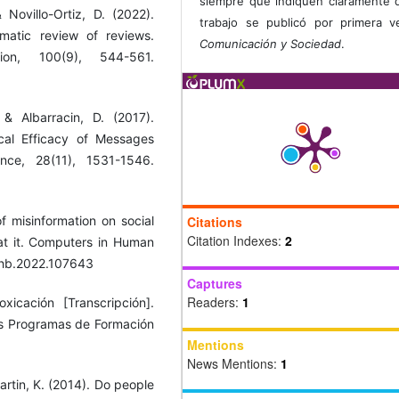
siempre que indiquen claramente 
Novillo-Ortiz, D. (2022).
trabajo se publicó por primera 
matic review of reviews.
Comunicación y Sociedad
.
ion, 100(9), 544-561.
& Albarracin, D. (2017).
cal Efficacy of Messages
ence, 28(11), 1531-1546.
Citations
f misinformation on social
Citation Indexes:
2
at it. Computers in Human
.chb.2022.107643
Captures
Readers:
1
xicación [Transcripción].
os Programas de Formación
Mentions
News Mentions:
1
artin, K. (2014). Do people