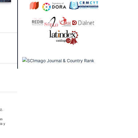
).
as
ña y