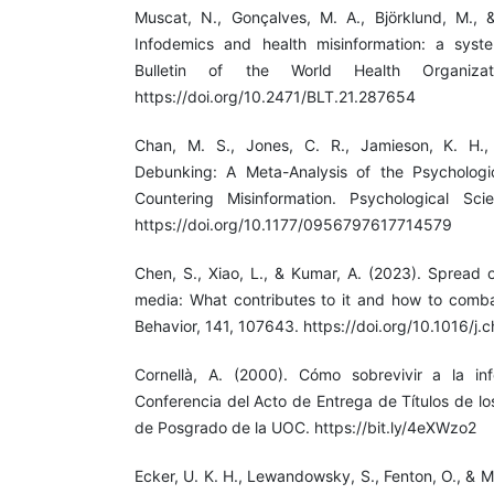
Muscat, N., Gonçalves, M. A., Björklund, M., & 
Infodemics and health misinformation: a syste
Bulletin of the World Health Organizat
https://doi.org/10.2471/BLT.21.287654
Chan, M. S., Jones, C. R., Jamieson, K. H., 
Debunking: A Meta-Analysis of the Psychologi
Countering Misinformation. Psychological Sci
https://doi.org/10.1177/0956797617714579
Chen, S., Xiao, L., & Kumar, A. (2023). Spread o
media: What contributes to it and how to comb
Behavior, 141, 107643. https://doi.org/10.1016/j
Cornellà, A. (2000). Cómo sobrevivir a la info
Conferencia del Acto de Entrega de Títulos de l
de Posgrado de la UOC. https://bit.ly/4eXWzo2
Ecker, U. K. H., Lewandowsky, S., Fenton, O., & M