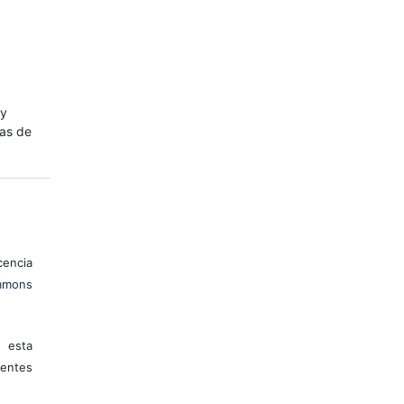
 y
mas de
encia
mons
 esta
entes