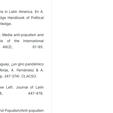
ms in Latin America. En A.
dge Handbook of Political
tledge.
5). Media anti-populism and
als of the International
 49(2), 61-95.
Uruguay, ¿un giro pandémico
 Monje, A. Fernández & A.
(pp. 247-274). CLACSO.
w Left. Journal of Latin
8, 447-476.
 and Populism/Anti-populism