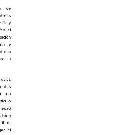
ón de
tores
ría y
dad
el
ación
ión y
utores
ara su
otros
ientes
ión no
ículo
iedad
itorio
libro)
que el