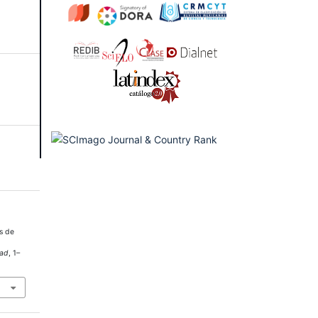
os de
dad
, 1–