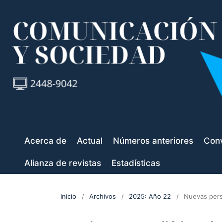
Acerca de
Actual
Números anteriores
Conv
Alianza de revistas
Estadísticas
Inicio
/
Archivos
/
2025: Año 22
/
Nuevas pers