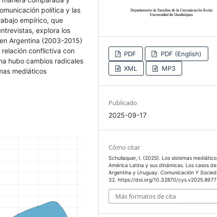
omunicación política y las
rabajo empírico, que
trevistas, explora los
o en Argentina (2003-2015)
relación conflictiva con
PDF
PDF (English)
ina hubo cambios radicales
XML
MP3
emas mediáticos
Publicado
2025-09-17
Cómo citar
Schuliaquer, I. (2025). Los sistemas mediátic
América Latina y sus dinámicas. Los casos de
Argentina y Uruguay.
Comunicación Y Socie
32. https://doi.org/10.32870/cys.v2025.8977
Más formatos de cita