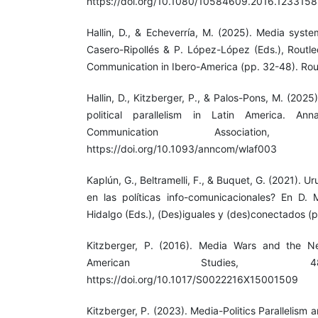
https://doi.org/10.1080/10584609.2016.1233158
Hallin, D., & Echeverría, M. (2025). Media syste
Casero-Ripollés & P. López-López (Eds.), Routle
Communication in Ibero-America (pp. 32-48). Rou
Hallin, D., Kitzberger, P., & Palos-Pons, M. (202
political parallelism in Latin America. Ann
Communication Association,
https://doi.org/10.1093/anncom/wlaf003
Kaplún, G., Beltramelli, F., & Buquet, G. (2021). 
en las políticas info-comunicacionales? En D.
Hidalgo (Eds.), (Des)iguales y (des)conectados 
Kitzberger, P. (2016). Media Wars and the Ne
American Studies, 4
https://doi.org/10.1017/S0022216X15001509
Kitzberger, P. (2023). Media-Politics Parallelism