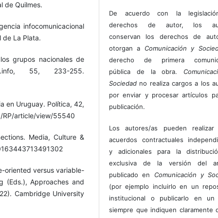
l de Quilmes.
De acuerdo con la legislaci
derechos de autor, los au
ergencia infocomunicacional
conservan los derechos de auto
 de La Plata.
otorgan a
Comunicación y Socie
los grupos nacionales de
derecho de primera comunic
.info, 55, 233-255.
pública de la obra.
Comunicac
Sociedad
no realiza cargos a los a
por enviar y procesar artículos p
a en Uruguay. Política, 42,
publicación.
hp/RP/article/view/55540
Los autores/as pueden realizar 
ections. Media, Culture &
acuerdos contractuales independ
77/0163443713491302
y adicionales para la distribuc
exclusiva de la versión del art
e-oriented versus variable-
publicado en
Comunicación y Soc
ng (Eds.), Approaches and
(por ejemplo incluirlo en un repos
22). Cambridge University
institucional o publicarlo en un 
siempre que indiquen claramente 