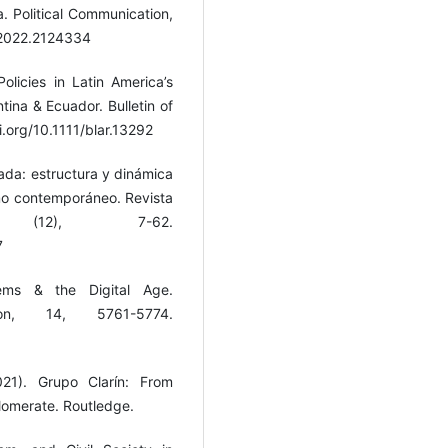
a. Political Communication,
.2022.2124334
Policies in Latin America’s
tina & Ecuador. Bulletin of
.org/10.1111/blar.13292
ada: estructura y dinámica
smo contemporáneo. Revista
 (12), 7-62.
7
ems & the Digital Age.
ion, 14, 5761-5774.
021). Grupo Clarín: From
omerate. Routledge.