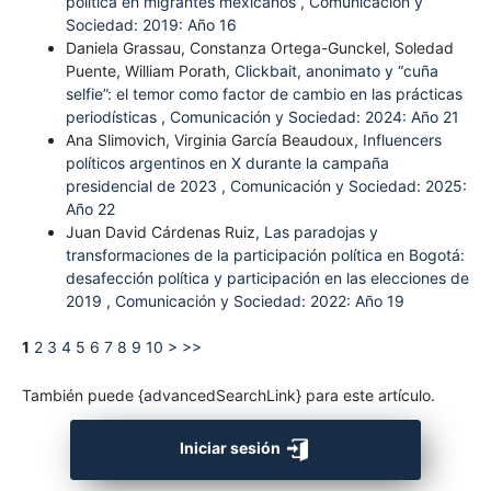
política en migrantes mexicanos
,
Comunicación y
Sociedad: 2019: Año 16
Daniela Grassau, Constanza Ortega-Gunckel, Soledad
Puente, William Porath,
Clickbait, anonimato y “cuña
selfie”: el temor como factor de cambio en las prácticas
periodísticas
,
Comunicación y Sociedad: 2024: Año 21
Ana Slimovich, Virginia García Beaudoux,
Influencers
políticos argentinos en X durante la campaña
presidencial de 2023
,
Comunicación y Sociedad: 2025:
Año 22
Juan David Cárdenas Ruiz,
Las paradojas y
transformaciones de la participación política en Bogotá:
desafección política y participación en las elecciones de
2019
,
Comunicación y Sociedad: 2022: Año 19
1
2
3
4
5
6
7
8
9
10
>
>>
También puede {advancedSearchLink} para este artículo.
Iniciar sesión